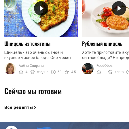
Шницель из телятины
Рубленый шницель
Шницель - это очень сытное и
Хотите приготовить вку
вкусное мясное блюдо. Оно может
сытное блюдо? Не пред
прекрасно смаковать как основное
своей жизни без мяса? 
Алёна Спирина
FoodOboz
или удачно сочетаться с любым
порадовать себя и свои
4
средне
50
4.5
1
легко
гарниром. Мы приготовим ...
только вкусным, но и ...
Сейчас мы готовим
Все рецепты