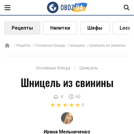
Рецепты
Напитки
Шефы
Local
Рецепты
Основные блюда
Шницель
Шницель из свинины
Основные блюда
Шницель
Шницель из свинины
4
60
5
Ирина Мельниченко