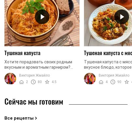
Тушеная капуста
Тушеная капуста с мя
Хотите порадовать своих родным
Тушеная капуста с мясо
вкусным и ароматным гарниром?
вкусное блюдо, которо
Тогда приготовьте фантастически
того, чтобы вы его при
Виктория Жмайло
Виктория Жмайло
ароматную, красивую и божественно
своих родных. Блюдо со
2
80
4.5
4
90
вкусную тушеную ...
себе сладкую ...
Сейчас мы готовим
Все рецепты