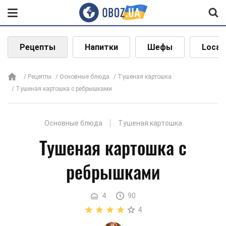
Рецепты
Напитки
Шефы
Local
Рецепты
Основные блюда
Тушеная картошка
Тушеная картошка с ребрышками
Основные блюда
Тушеная картошка
Тушеная картошка с
ребрышками
4
90
4