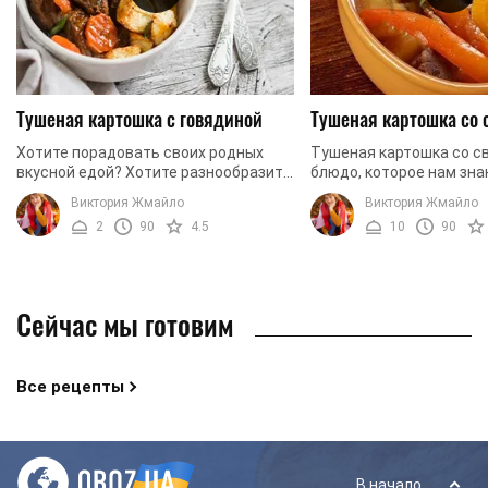
Тушеная картошка с говядиной
Тушеная картошка со 
Хотите порадовать своих родных
Тушеная картошка со св
вкусной едой? Хотите разнообразить
блюдо, которое нам зна
свое будничное меню? Тогда мы
детства. Его готовили 
Виктория Жмайло
Виктория Жмайло
предлагаем вам рецепт тушеной
даже бабушки, поэтому
2
90
4.5
10
90
картошки с говядиной. ...
и запах мы узнаем ...
Сейчас мы готовим
Все рецепты
В начало