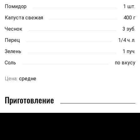
Помидор
1 шт.
Капуста свежая
400 г
Чеснок
3 зуб.
Перец
1/4 ч. л.
Зелень
1 пуч.
Соль
по вкусу
Цена:
средне
Приготовление