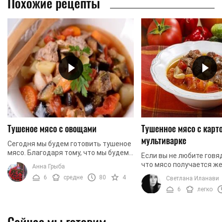
Похожие рецепты
Тушеное мясо с овощами
Тушенное мясо с карт
мультиварке
Сегодня мы будем готовить тушеное
мясо. Благодаря тому, что мы будем
Если вы не любите говя
использовать свиной ошеек, блюдо
что мясо получается же
Анна Грыба
получится чрезвычайно
точно не про данное бл
6
средне
80
4
Светлана Иланави
нежным.Также, к мясу ...
том, что мы будем гото
6
легко
в ...
Сейчас мы готовим