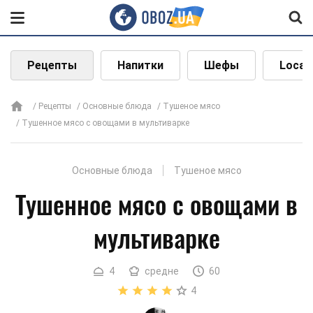
Рецепты
Напитки
Шефы
Local
Рецепты
Основные блюда
Тушеное мясо
Тушенное мясо с овощами в мультиварке
Основные блюда
Тушеное мясо
Тушенное мясо с овощами в
мультиварке
4
средне
60
4