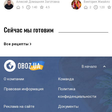
Алексей Домашняя Заготовка
Виктория Жмайло
которая выйдет очень нежной,
едой из говядины? Тогд
5
140
4.5
2
120
мягкой и ароматной. Кроме ...
тушеной ...
Сейчас мы готовим
Все рецепты
В начало
О компании
Команда
Правовая информация
Политика
конфиденциальности
Реклама на сайте
Документы