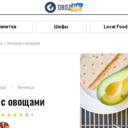
Напитки
Шефы
Local Food
ца
Яичница с овощами
юда
Яичница
 с овощами
4