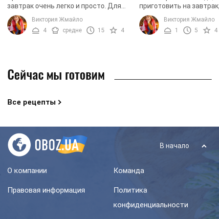
завтрак очень легко и просто. Для
приготовить на завтрак
приготовления такого необычного
яичница глазунья. Даже
Виктория Жмайло
Виктория Жмайло
завтрака нам понадобится немного
сильно спешите, такое
4
средне
15
4
1
5
4
свободного времени ...
поможет вам подкрепить
Сейчас мы готовим
Все рецепты
В начало
О компании
Команда
Правовая информация
Политика
конфиденциальности