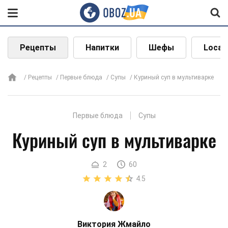
Рецепты
Напитки
Шефы
Local
Рецепты
Первые блюда
Супы
Куриный суп в мультиварке
Первые блюда
Супы
Куриный суп в мультиварке
2
60
4.5
Виктория Жмайло