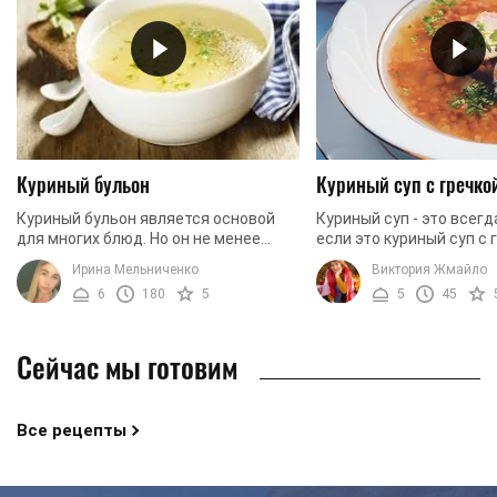
Куриный бульон
Куриный суп с гречко
Куриный бульон является основой
Куриный суп - это всегд
для многих блюд. Но он не менее
если это куриный суп с 
вкусный в виде самостоятельного
это вкуснее вдвойне. С
Ирина Мельниченко
Виктория Жмайло
первого блюда с овощами. Горячий
хотим предложить вам 
6
180
5
5
45
куриный бульон ...
вкусный рецепт этого ...
Сейчас мы готовим
Все рецепты