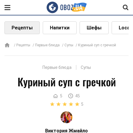
Рецепты
Напитки
Шефы
Local
Рецепты
Первые блюда
Супы
Куриный суп с гречкой
Первые блюда
Супы
Куриный суп с гречкой
5
45
5
Виктория Жмайло