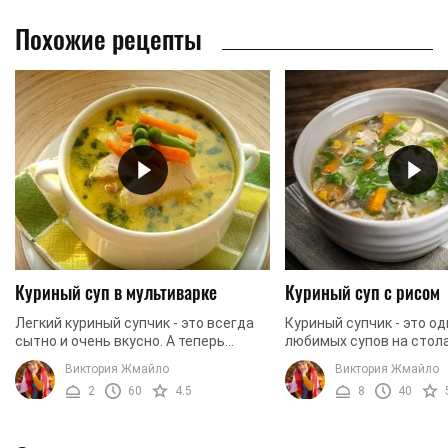
Похожие рецепты
Куриный суп в мультиварке
Куриный суп с рисом
Легкий куриный супчик - это всегда
Куриный супчик - это од
сытно и очень вкусно. А теперь
любимых супов на стола
представьте, что ваш любимый суп
Простое сытное блюдо 
Виктория Жмайло
Виктория Жмайло
станет еще более ароматным и
утоляет голод, а для ег
2
60
4.5
8
40
насыщенным. Скажете, ...
приготовления не нужно 