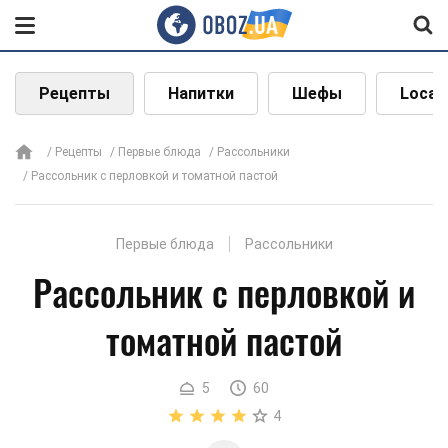
Рецепты
Напитки
Шефы
Local
Рецепты
Первые блюда
Рассольники
Рассольник с перловкой и томатной пастой
Первые блюда
Рассольники
Рассольник с перловкой и
томатной пастой
5
60
4