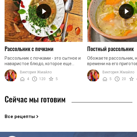
Рассольник с почками
Постный рассольник
Рассольник с почками - это сытное и
Обожаете рассольник, н
наваристое блюдо, которое еще
времени на его пригото
готовили наши мамы и бабушки.
Придерживаетесь поста
Виктория Жмайло
Виктория Жмайло
Приготовить такой суп не сложно, но
расширить список пост
4
120
5
5
20
важно запастись ...
Тогда приготовьте вкусн
Сейчас мы готовим
Все рецепты