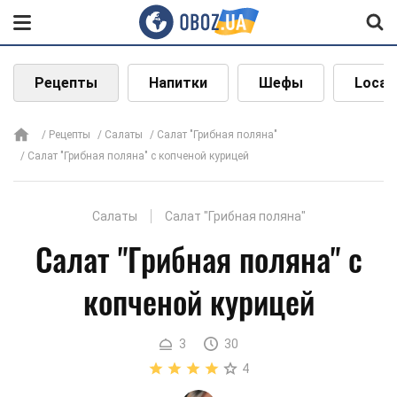
Рецепты
Напитки
Шефы
Local
Рецепты
Салаты
Салат "Грибная поляна"
Салат "Грибная поляна" с копченой курицей
Салаты
Салат "Грибная поляна"
Салат "Грибная поляна" с
копченой курицей
3
30
4