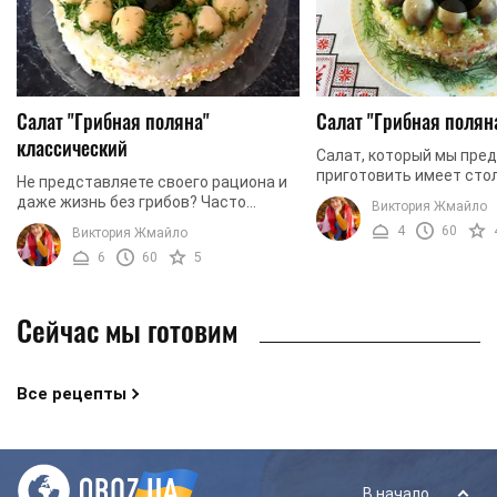
Салат "Грибная поляна"
Салат "Грибная полян
классический
Салат, который мы пре
приготовить имеет сто
Не представляете своего рациона и
привлекательный и апп
даже жизнь без грибов? Часто
Виктория Жмайло
что сразу побуждает ег
употребляете этот продукт в любом
4
60
Виктория Жмайло
попробовать. Сегодня мы
виде? Балуете себя и своих родных
6
60
5
разнообразными ...
Сейчас мы готовим
Все рецепты
В начало