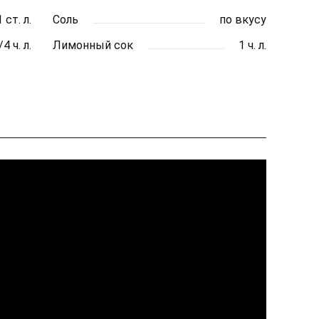
1 ст. л.
Соль
по вкусу
/4 ч. л.
Лимонный сок
1 ч. л.