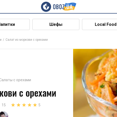
Напитки
Шефы
Local Food
и
Салат из моркови с орехами
Салаты с орехами
кови с орехами
15
5