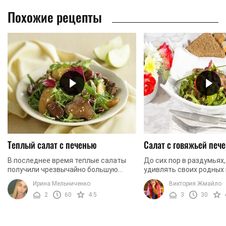
Похожие рецепты
Теплый салат с печенью
Салат с говяжьей печ
В последнее время теплые салаты
До сих пор в раздумьях
получили чрезвычайно большую
удивлять своих родных
популярность. И это неудивительно,
праздников? Не знаете,
Ирина Мельниченко
Виктория Жмайло
ведь они питательные, витаминные и
приготовить? Хотите п
2
60
4.5
3
30
содержат ...
что-то сытное, ...