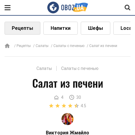
Рецепты
Напитки
Шефы
Local
Рецепты
Салаты
Салаты с печенью
Салат из печени
Салаты
Салаты с печенью
Салат из печени
4
30
4.5
Виктория Жмайло