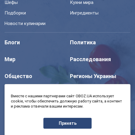
Шефы
Кухни мира
Подборки
Ингредиенты
Новости кулинарии
Блоги
Политика
Мир
Расследования
Общество
Регионы Украины
Шоу
Спорт
Вместе с нашими партнерами сайт OBOZ.UA использует
cookie, чтобы обеспечить должную работу сайта, а контент
и реклама отвечали вашим интересам.
Моя школа
Авто
Принять
MedOboz
Экономика