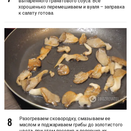
выпаренного гранатового соуса. Все
хорошенько перемешиваем и вуаля – заправка
к салату готова.
8
Разогреваем сковородку, смазываем ее
маслом и поджариваем грибы до золотистого
цвета, при этом посолив и поперчив их.