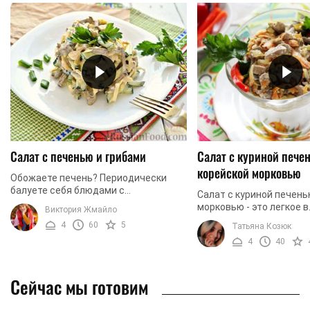
Салат с печенью и грибами
Салат с куриной пече
корейской морковью
Обожаете печень? Периодически
балуете себя блюдами с
Салат с куриной печень
использованием этого продукта?
морковью - это легкое в
Виктория Жмайло
Хотите найти новые и необычные
приготовлении блюдо, 
4
60
5
Татьяна Козюк
рецепты блюд из печени? Тогда мы ...
несмотря на свою прос
4
40
идеальный баланс вкуса и
Сейчас мы готовим