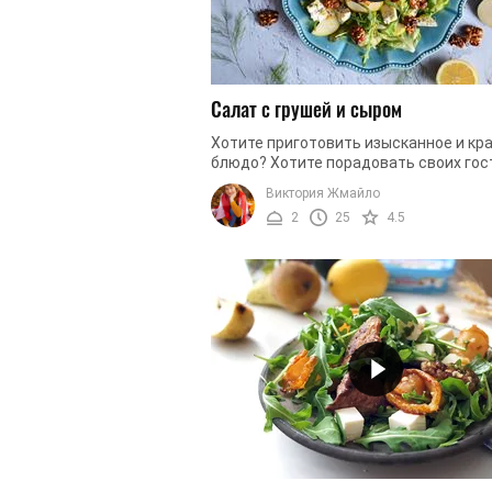
Салат с грушей и сыром
Хотите приготовить изысканное и кр
блюдо? Хотите порадовать своих гос
чем-то вкусным и необычным? Не зна
Виктория Жмайло
какой салат приготовить для ...
2
25
4.5