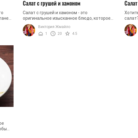
Салат с грушей и хамоном
Салат
то
Салат с грушей и хамоном - это
Хотит
танет
оригинальное изысканное блюдо, которое
салат?
арит
имеет не только безупречный вкус, но и
родны
Виктория Жмайло
непревзойденный вид. Такой салат станет
Тогда 
1
20
4.5
...
ое
тобы
ат не