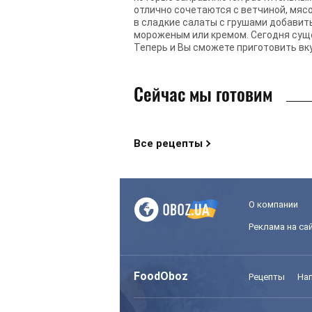
отлично сочетаются с ветчиной, мясо
в сладкие салаты с грушами добавит
мороженым или кремом. Сегодня суще
Теперь и Вы сможете приготовить вку
Сейчас мы готовим
Все рецепты
О компании
Реклама на са
FoodOboz
Рецепты
На