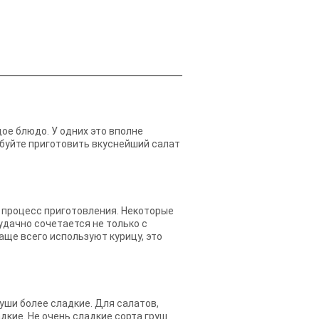
дое блюдо. У одних это вполне
обуйте приготовить вкуснейший салат
 процесс приготовления. Некоторые
удачно сочетается не только с
аще всего используют курицу, это
уши более сладкие. Для салатов,
кие. Не очень сладкие сорта груш