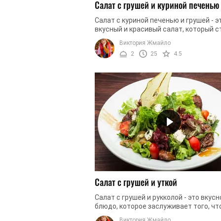
Салат с грушей и куриной печенью
Салат с куриной печенью и грушей - э
вкусный и красивый салат, который с
украшением праздничного стола, под
Виктория Жмайло
колоссальное удовольствие всем ...
2
25
4.5
Салат с грушей и уткой
Салат с грушей и рукколой - это вкусн
блюдо, которое заслуживает того, ч
украсить ваш праздничный стол. Сал
Виктория Жмайло