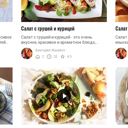
Салат с грушей и курицей
Салат
асивое
Салат с грушей и курицей - это очень
Салат 
тей
вкусное, красивое и ароматное блюдо,
изыска
ете,
которое имеет приятный и яркий вкус,
имеет
Виктория Жмайло
который не оставит равнодушным никого. ...
благод
2
20
4.5