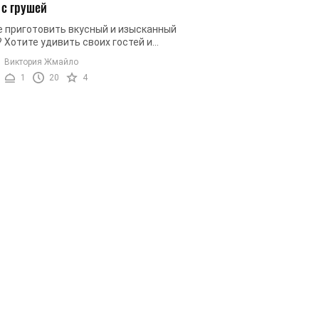
 с грушей
е приготовить вкусный и изысканный
 Хотите удивить своих гостей и
х новым и оригинальным блюдом?
Виктория Жмайло
приготовьте вкусный, красивый ...
1
20
4