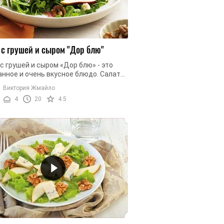
 с грушей и сыром "Дор блю"
с грушей и сыром «Дор блю» - это
нное и очень вкусное блюдо. Салат
 фантастическую свежесть
Виктория Жмайло
аря салатному миксу, груше, ...
4
20
4.5