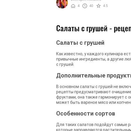
сложный в приготовлении, ...
4
40
4.5
Салаты с грушей - реце
Салаты с грушей
Как известно, у каждого кулинара ес
привычные ингредиенты, а другие люб
с грушей.
Дополнительные продук
В основном салаты с грушей не вклю
рецепты предусматривают очищение гр
фруктами, она также гармонирует с о
может быть вареное мясо или копчен
Особенности сортов
Для таких салатов подойдут самые р
которые заправляются растительным 