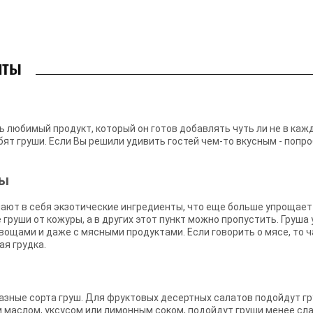
пты
ть любимый продукт, который он готов добавлять чуть ли не в каж
ят груши. Если Вы решили удивить гостей чем-то вкусным - попр
ты
чают в себя экзотические ингредиенты, что еще больше упрощает
уши от кожуры, а в других этот пункт можно пропустить. Груша 
вощами и даже с мясными продуктами. Если говорить о мясе, то ч
ая грудка.
азные сорта груш. Для фруктовых десертных салатов подойдут гр
маслом, уксусом или лимонным соком, подойдут груши менее слад