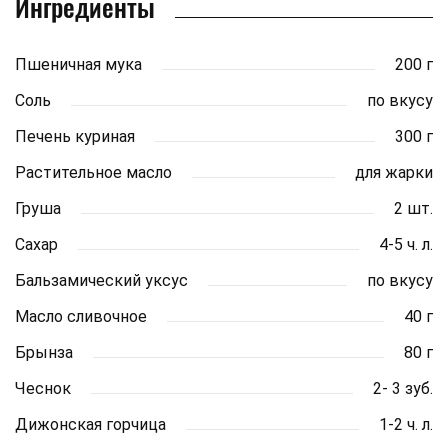
Ингредиенты
Пшеничная мука
200 г
Соль
по вкусу
Печень куриная
300 г
Растительное масло
для жарки
Груша
2 шт.
Сахар
4-5 ч. л.
Бальзамический уксус
по вкусу
Масло сливочное
40 г
Брынза
80 г
Чеснок
2- 3 зуб.
Дижонская горчица
1-2 ч. л.