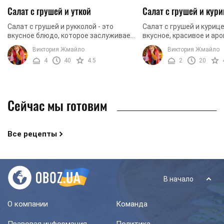
Салат с грушей и уткой
Салат с грушей и кур
Салат с грушей и рукколой - это
Салат с грушей и курице
вкусное блюдо, которое заслуживает
вкусное, красивое и ар
того, чтобы украсить ваш
блюдо, которое имеет 
Виктория Жмайло
Виктория Жмайло
праздничный стол. Салат не сложный
яркий вкус, который не
4
40
4.5
2
20
в приготовлении, ...
равнодушным никого. ...
Сейчас мы готовим
Все рецепты
В начало
О компании
Команда