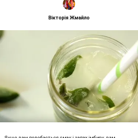
Вікторія Жмайло
Якщо вам подобається смак і запах імбиру, вам