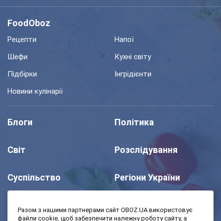
FoodOboz
Рецепти
Напої
Шефи
Кухні світу
Підбірки
Інгрідієнти
Новини кулінарії
Блоги
Політика
Світ
Розслідування
Суспільство
Регіони України
Шоу
Спорт
Разом з нашими партнерами сайт OBOZ.UA використовує
файли cookie, щоб забезпечити належну роботу сайту, а