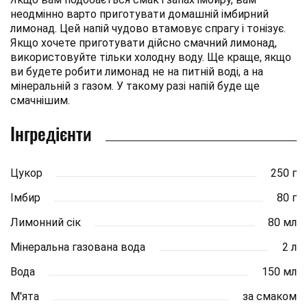
неодмінно варто приготувати домашній імбирний
лимонад. Цей напій чудово втамовує спрагу і тонізує.
Якщо хочете приготувати дійсно смачний лимонад,
використовуйте тільки холодну воду. Ще краще, якщо
ви будете робити лимонад не на питній воді, а на
мінеральній з газом. У такому разі напій буде ще
смачнішим.
Інгредієнти
Цукор
250 г
Імбир
80 г
Лимонний сік
80 мл
Мінеральна газована вода
2 л
Вода
150 мл
М'ята
за смаком