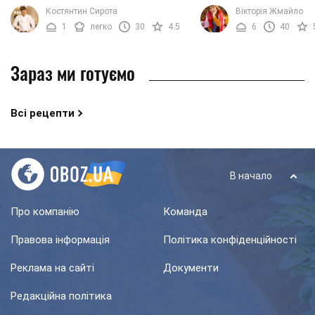
приготувати домашній лимонад. Ми
уподобань. Якщо ви не 
Костянтин Сирота
Вікторія Жмайло
хочемо запропонувати вашій увазі
зарядиться бадьорить е
1
легко
30
4.5
6
40
рецепт ...
допомогою такого рослин
Зараз ми готуємо
Всі рецепти
В начало
Про компанію
Команда
Правова інформація
Політика конфіденційності
Реклама на сайті
Документи
Редакційна політика