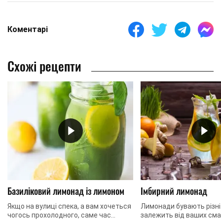
Коментарі
Схожі рецепти
Базиліковий лимонад із лимоном
Імбирний лимонад
Якщо на вулиці спека, а вам хочеться
Лимонади бувають різні
чогось прохолодного, саме час
залежить від ваших см