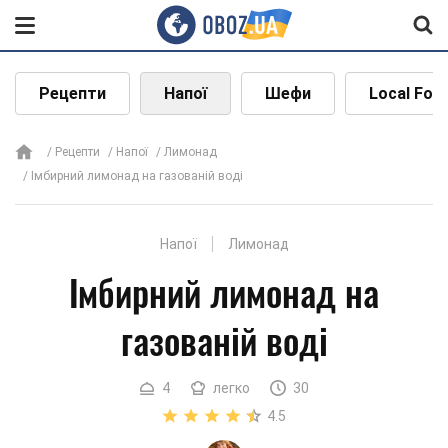
Рецепти
Напої
Шефи
Local Foo
Рецепти
Напої
Лимонад
Імбирний лимонад на газованій воді
Напої
Лимонад
Імбирний лимонад на
газованій воді
4
легко
30
4.5