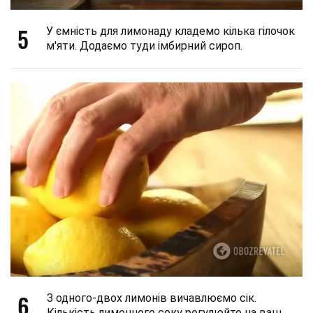
5
У ємність для лимонаду кладемо кілька гілочок
м'яти. Додаємо туди імбирний сироп.
6
З одного-двох лимонів вичавлюємо сік.
Кількість лимонного соку регулюйте на ваш