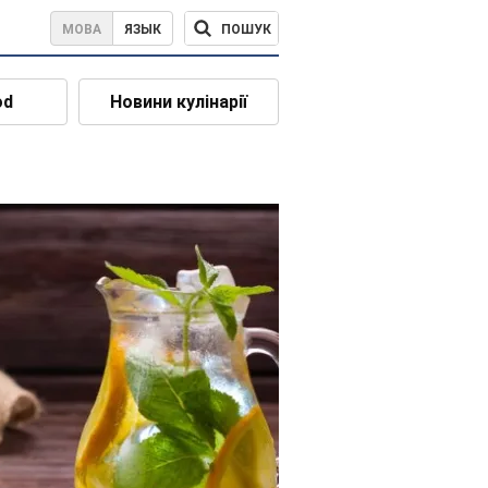
ПОШУК
МОВА
ЯЗЫК
od
Новини кулінарії