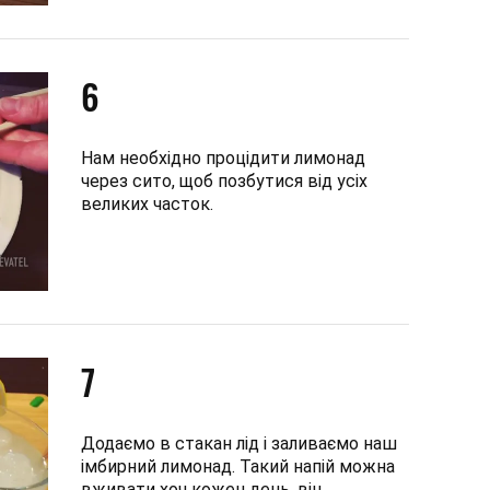
6
Нам необхідно процідити лимонад
через сито, щоб позбутися від усіх
великих часток.
7
Додаємо в стакан лід і заливаємо наш
імбирний лимонад. Такий напій можна
вживати хоч кожен день, він