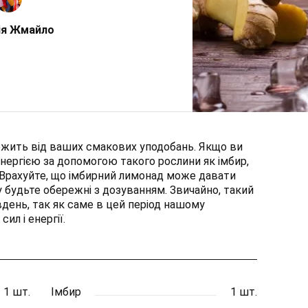
ія Жмайло
ежить від ваших смакових уподобань. Якщо ви
нергією за допомогою такого рослини як імбир,
. Врахуйте, що імбирний лимонад може давати
му будьте обережні з дозуванням. Звичайно, такий
вдень, так як саме в цей період нашому
ил і енергії.
1 шт.
Імбир
1 шт.