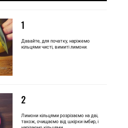
1
Давайте, для початку, наріжемо
кільцями чисті, вимиті лимони.
2
Лимони кільцями розрізаємо на дві,
також, очищаємо від шкірки імбир, і
нарізаємо кільцями.