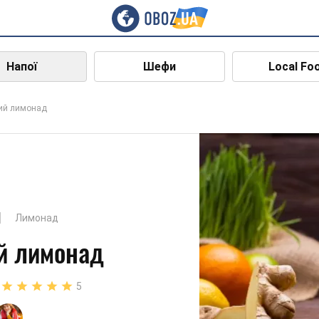
Напої
Шефи
Local Fo
ий лимонад
Лимонад
й лимонад
5