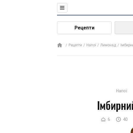
Рецепти
Рецепти
Напої
Лимонад
Імбирн
Напої
Імбирни
6
40