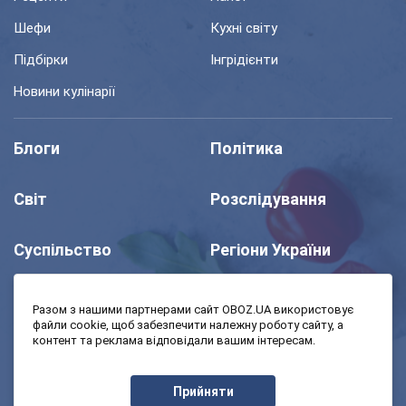
Шефи
Кухні світу
Підбірки
Інгрідієнти
Новини кулінарії
Блоги
Політика
Світ
Розслідування
Суспільство
Регіони України
Шоу
Спорт
Разом з нашими партнерами сайт OBOZ.UA використовує
файли cookie, щоб забезпечити належну роботу сайту, а
контент та реклама відповідали вашим інтересам.
Моя школа
Авто
Прийняти
MedOboz
Економіка