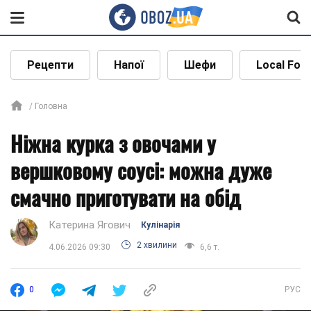
Рецепти
Напої
Шефи
Local Foo
Головна
Ніжна курка з овочами у
вершковому соусі: можна дуже
смачно приготувати на обід
Катерина Ягович
Кулінарія
2 хвилини
4.06.2026 09:30
6,6 т.
0
РУС