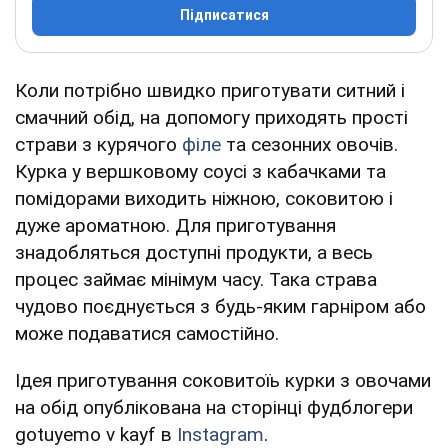
Підписатися
Коли потрібно швидко приготувати ситний і
смачний обід, на допомогу приходять прості
страви з курячого
філе
та сезонних овочів.
Курка у вершковому соусі з кабачками та
помідорами виходить ніжною, соковитою і
дуже ароматною. Для приготування
знадобляться доступні продукти, а весь
процес займає мінімум часу. Така страва
чудово поєднується з будь-яким гарніром або
може подаватися самостійно.
Ідея приготування соковитоїь курки з овочами
на обід опублікована на сторінці фудблогери
gotuyemo v kayf в
Instagram
.