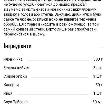
не будемо уподібнюватися до наших предків і
візьмемо замість екзотичної конини свіжу яловичу
вирізку з голови або стегна. Важливо, щоби м'ясо було
свіже та якісне, оскільки воно не підлягає термічній
обробці. Ця страва виходить в рази смачнішої за той
самий кривавий стейк. Варто лише раз спробувати і
переконатися в цьому.
Інгредієнти
Яловичина
300 г
Зелена цибуля
2 шт.
Солоні огірки
3 шт.
Каперси
50 г
Яйця
1 шт.
Соус Табаско
60 мл