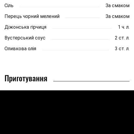
Сіль
За смаком
Перець чорний мелений
За смаком
Діжонська гірчиця
1 ч. л.
Вустерський соус
2 ст. л.
Оливкова олія
3 ст. л.
Приготування