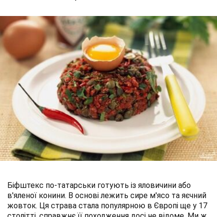
Біфштекс по-татарськи готують із яловичини або
в'яленої конини. В основі лежить сире м'ясо та яєчний
жовток. Ця страва стала популярною в Європі ще у 17
столітті, справжнє її походження досі не відоме. Ми ж