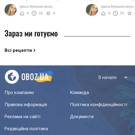
страва, але правильно готувати її
подають до столу без т
Ірина Мельниченко
Ірина Мельниченко
вміють далеко не всі кухарі.
обробки. Для приготува
4
30
4
4
50
Пропонуємо вашій ...
використовують ...
Зараз ми готуємо
Всі рецепти
В начало
Про компанію
Команда
Правова інформація
Політика конфіденційності
Реклама на сайті
Документи
Редакційна політика