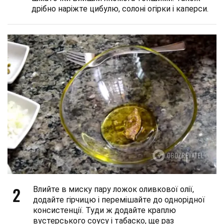
дрібно наріжте цибулю, солоні огірки і каперси.
2
Влийте в миску пару ложок оливкової олії,
додайте гірчицю і перемішайте до однорідної
консистенції. Туди ж додайте краплю
вустерського соусу і табаско, ще раз