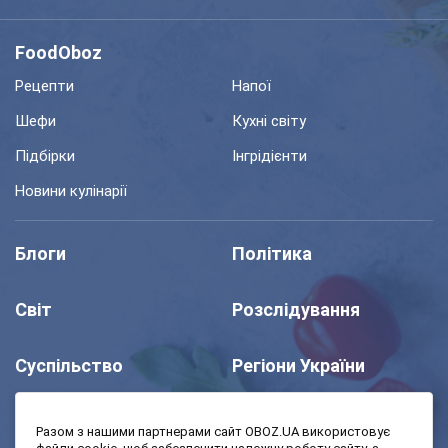
FoodOboz
Рецепти
Напої
Шефи
Кухні світу
Підбірки
Інгрідієнти
Новини кулінарії
Блоги
Політика
Світ
Розслідування
Суспільство
Регіони України
Шоу
Спорт
Разом з нашими партнерами сайт OBOZ.UA використовує