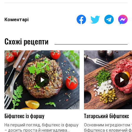
Коментарі
Схожі рецепти
Біфштекс із фаршу
Татарський біфштекс
На перший погляд, біфштекс із фаршу
Основним інгредієнтом
– досить проста й невигадлива
біфштекса є яловичий ф