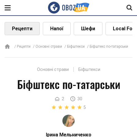
Рецепти
Напої
Шефи
Local Foo
Рецепти
Основні страви
Біфштекси
Біфштекс по-татарськи
Основні страви
Біфштекси
Біфштекс по-татарськи
2
30
5
Ірина Мельниченко