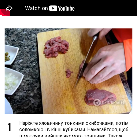
1
Наріжте яловичину тонкими скибочками, потім
соломкою і в кінці кубиками. Намагайтеся, щоб
шматочки вийшли якомога тоншими. Також