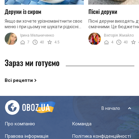
Деруни із сиром
Пісні деруни
Якщо ви хочете урізноманітнити своє
Пісні деруни виходять 
меню і при цьому не шукати рідкісні
смачними. Це бюджетни
інгредієнти для страви, можна
обіду, який легко приготу
Ірина Мельниченко
Вікторія Жмайло
приготувати деруни. Робити їх
хрусткі деруни також м
7
40
4.5
4
40
досить просто і ...
нашвидкоруч для ...
Зараз ми готуємо
Всі рецепти
В начало
Про компанію
Команда
Правова інформація
Політика конфіденційності