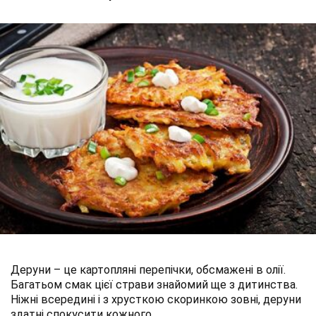
Деруни – це картопляні перепічки, обсмажені в олії.
Багатьом смак цієї страви знайомий ще з дитинства.
Ніжні всередині і з хрусткою скоринкою зовні, деруни
здатні спокусити кожного.