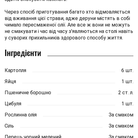
Через спосіб приготування багато хто відмовляється
від вживання цієї страви, адже деруни містять в собі
чимало пересмаженої олії. Але все ж вони не можуть
не смакувати і час від часу з'являються на столі навіть
у суворих прихильників здорового способу життя.
Інгредієнти
Картопля
6 шт.
Яйця
1 шт.
Пшеничне борошно
2 ст. л.
Цибуля
1 шт.
Рослинна олія
За смаком
Сіль
За смаком
Перець чорний мелений
За смаком