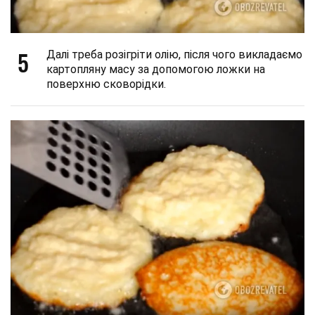
5
Далі треба розігріти олію, після чого викладаємо
картопляну масу за допомогою ложки на
поверхню сковорідки.