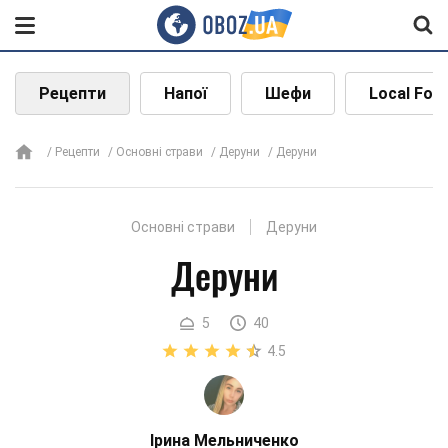
Рецепти
Напої
Шефи
Local Foo
Рецепти
Основні страви
Деруни
Деруни
Основні страви
Деруни
Деруни
5
40
4.5
Ірина Мельниченко