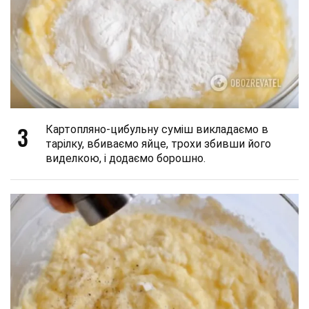
3
Картопляно-цибульну суміш викладаємо в
тарілку, вбиваємо яйце, трохи збивши його
виделкою, і додаємо борошно.