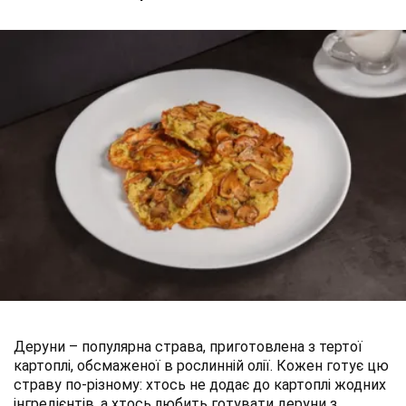
Деруни – популярна страва, приготовлена з тертої
картоплі, обсмаженої в рослинній олії. Кожен готує цю
страву по-різному: хтось не додає до картоплі жодних
інгредієнтів, а хтось любить готувати деруни з