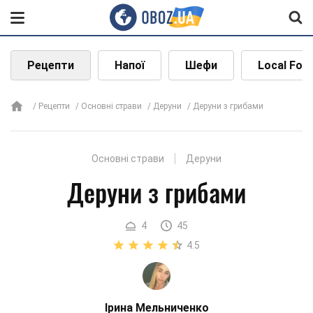
Рецепти
Напої
Шефи
Local Foo
Рецепти
Основні страви
Деруни
Деруни з грибами
Основні страви
Деруни
Деруни з грибами
4
45
4.5
Ірина Мельниченко