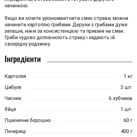
начинкою.
Якщо ви хочете урізноманітнити смак страви, можна
начинити картоплю грибами. Деруни з грибами дуже
запашні, ніжні за консистенцією та приємні на смак.
Гриби чудово доповнюють страву і надають їй
своєрідну родзинку.
Інгредієнти
Картопля
1 кг
Цибуля
3 шт.
Часник
6 зубчиків
Яйця
1 шт.
Пшеничне борошно
60 г
Печериці
400 г