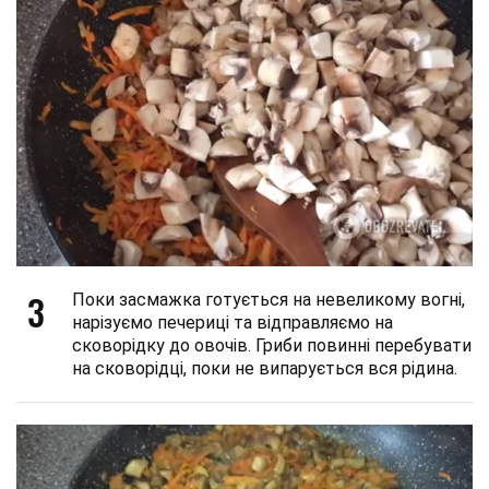
3
Поки засмажка готується на невеликому вогні,
нарізуємо печериці та відправляємо на
сковорідку до овочів. Гриби повинні перебувати
на сковорідці, поки не випарується вся рідина.