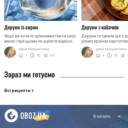
Деруни із сиром
Деруни з кабачків
Якщо ви хочете урізноманітнити своє
Деруни готували ще з да
меню і при цьому не шукати рідкісні
різних країнах картоплян
інгредієнти для страви, можна
підсмажені на олії, робл
Ірина Мельниченко
Ірина Мельниченко
приготувати деруни. Робити їх
різному. У нас традицій
7
40
4.5
4
35
досить просто і ...
готують із ...
Зараз ми готуємо
Всі рецепти
В начало