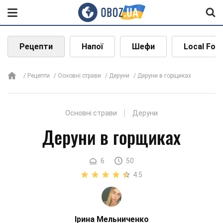
Рецепти
Напої
Шефи
Local Foo
Рецепти
Основні страви
Деруни
Деруни в горщиках
Основні страви
Деруни
Деруни в горщиках
6
50
4.5
Ірина Мельниченко