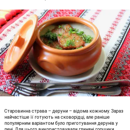
Старовинна страва – деруни – відома кожному. Зараз
найчастіше її готують на сковорідці, але раніше
популярним варіантом було приготування дерунів у
печі. Для цього використовували глиняні горщики.