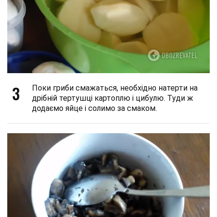
3
Поки гриби смажаться, необхідно натерти на
дрібній тертушці картоплю і цибулю. Туди ж
додаємо яйце і солимо за смаком.