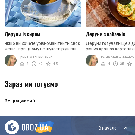
Деруни із сиром
Деруни з кабачків
Якщо ви хочете урізноманітнити своє
Деруни готували ще з да
меню і при цьому не шукати рідкісні
різних країнах картоплян
інгредієнти для страви, можна
підсмажені на олії, робл
Ірина Мельниченко
Ірина Мельниченко
приготувати деруни. Робити їх
різному. У нас традицій
7
40
4.5
4
35
досить просто і ...
готують із ...
Зараз ми готуємо
Всі рецепти
В начало