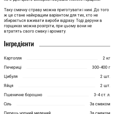
Таку смачну страву можна приготувати і нині. До того
ж це стане найкращим варіантом для тих, хто не
збирається вживати вироби відразу. Тоді деруни в
горщиках можна розігріти, при цьому вони не
втратять свого смаку і аромату.
Інгредієнти
Картопля
2 кг
Печериці
300-400 г
Цибуля
2 шт.
Яйця
2 шт.
Пшеничне борошно
3-4 ст. л.
Сіль
За смаком
Перець чорний мелений
За смаком