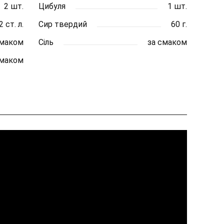
2 шт.
Цибуля
1 шт.
2 ст. л.
Сир твердий
60 г.
смаком
Сіль
за смаком
смаком