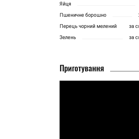
Яйця
Пшеничне борошно
Перець чорний мелений
за 
Зелень
за 
Приготування