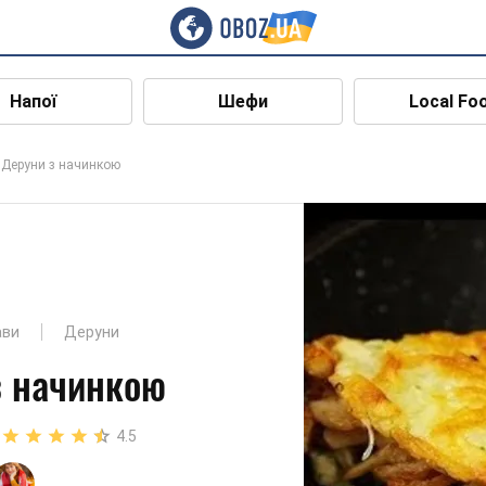
Напої
Шефи
Local Fo
Деруни з начинкою
ави
Деруни
з начинкою
4.5