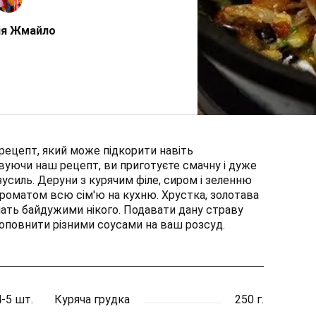
ія Жмайло
рецепт, який може підкорити навіть
вуючи наш рецепт, ви приготуєте смачну і дуже
усиль. Деруни з курячим філе, сиром і зеленню
оматом всю сім'ю на кухню. Хрустка, золотава
шать байдужими нікого. Подавати дану страву
повнити різними соусами на ваш розсуд.
4-5 шт.
Куряча грудка
250 г.