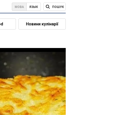
ПОШУК
МОВА
ЯЗЫК
od
Новини кулінарії