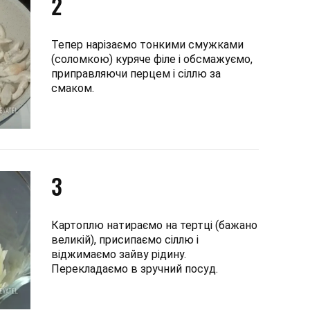
2
Тепер нарізаємо тонкими смужками
(соломкою) куряче філе і обсмажуємо,
приправляючи перцем і сіллю за
смаком.
3
Картоплю натираємо на тертці (бажано
великій), присипаємо сіллю і
віджимаємо зайву рідину.
Перекладаємо в зручний посуд.