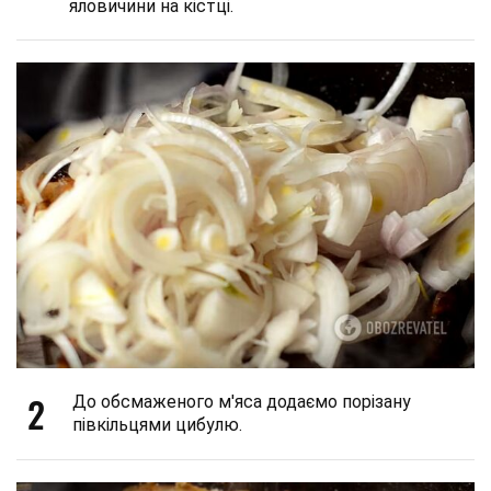
яловичини на кістці.
2
До обсмаженого м'яса додаємо порізану
півкільцями цибулю.