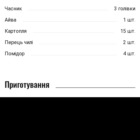
Часник
3 голівки
Айва
1 шт.
Картопля
15 шт.
Перець чилі
2 шт.
Помідор
4 шт.
Приготування