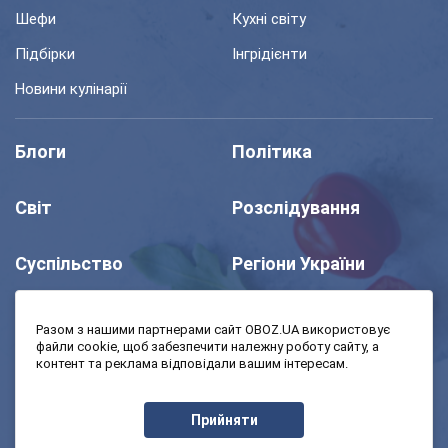
Шефи
Кухні світу
Підбірки
Інгрідієнти
Новини кулінарії
Блоги
Політика
Світ
Розслідування
Суспільство
Регіони України
Шоу
Спорт
Разом з нашими партнерами сайт OBOZ.UA використовує
файли cookie, щоб забезпечити належну роботу сайту, а
контент та реклама відповідали вашим інтересам.
Моя школа
Авто
Прийняти
MedOboz
Економіка