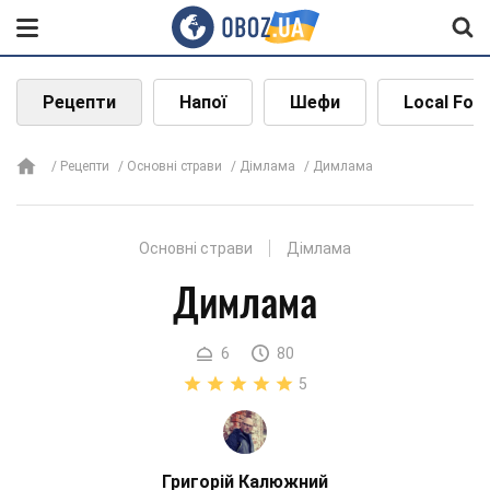
Рецепти
Напої
Шефи
Local Foo
Рецепти
Основні страви
Дімлама
Димлама
Основні страви
Дімлама
Димлама
6
80
5
Григорій Калюжний