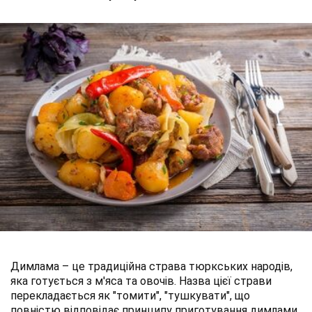
Димлама – це традиційна страва тюркських народів,
яка готується з м'яса та овочів. Назва цієї страви
перекладається як "томити", "тушкувати", що
повністю відповідає принципу приготування димлами.