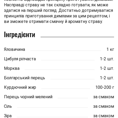
Насправді страву не так складно готувати, як може
здатися на перший погляд. Достатньо дотримуватися
принципів приготування димлами за цим рецептом, і
ви зможете отримати смачну й ароматну страву.
Інгредієнти
Яловичина
1 кг
Цибуля ріпчаста
1-2 шт.
Морква
1-2 шт.
Болгарський перець
1-2 шт.
Курдючний жир
100-200 г
Перець чорний мелений
за смаком
Сіль
за смаком
Зіра
за смаком