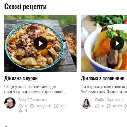
Схожі рецепти
Дімлама з курки
Дімлама з яловичини
Якщо у вас закінчилися ідеї
Ця страва є візитною к
приготування вечері для вашої
Узбекистану. Якщо ви к
родини, то обов'язково варто
вирішите відвідати цю к
Георгій Гагошидзе
Любов Зав'ялова
придивитися до цієї страви. Таку
обов'язково варто спро
6
середньо
100
4
легко
страву оцінить багато хто, ...
страву. Але якщо ...
4