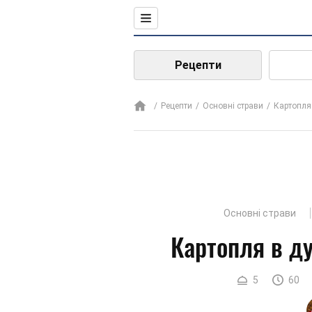
Рецепти
Рецепти
Основні страви
Картопля
Основні страви
Картопля в ду
5
60