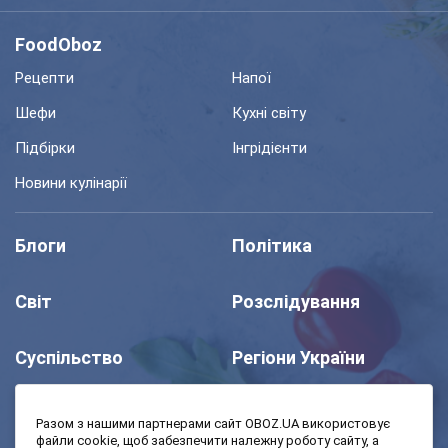
FoodOboz
Рецепти
Напої
Шефи
Кухні світу
Підбірки
Інгрідієнти
Новини кулінарії
Блоги
Політика
Світ
Розслідування
Суспільство
Регіони України
Шоу
Спорт
Разом з нашими партнерами сайт OBOZ.UA використовує
файли cookie, щоб забезпечити належну роботу сайту, а