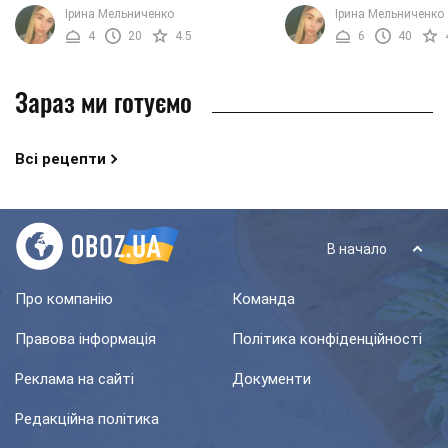
українців, а й людей інших
виглядали як шматок м'
Ірина Мельниченко
Ірина Мельниченко
національностей. І це не дивно.
реберній кістці? Але з 
4
20
4.5
6
40
Соковите, гаряче масло, ...
змінювалися, ...
Зараз ми готуємо
Всі рецепти
В начало
Про компанію
Команда
Правова інформація
Політика конфіденційності
Реклама на сайті
Документи
Редакційна політика