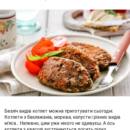
Безліч видів котлет можна приготувати сьогодні.
Котлети з баклажанів, моркви, капусти і різних видів
м'яса... Напевно, цим уже нікого не здивуєш. А ось
котлети з квасолі зустрічаються досить рідко.