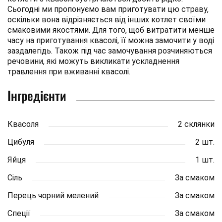
Сьогодні ми пропонуємо вам приготувати цю страву,
оскільки вона відрізняється від інших котлет своїми
смаковими якостями. Для того, щоб витратити менше
часу на приготування квасолі, її можна замочити у воді
заздалегідь. Також під час замочування розчиняються
речовини, які можуть викликати ускладнення
травлення при вживанні квасолі.
Інгредієнти
Квасоля
2 склянки
Цибуля
2 шт.
Яйця
1 шт.
Сіль
За смаком
Перець чорний мелений
За смаком
Спеції
За смаком