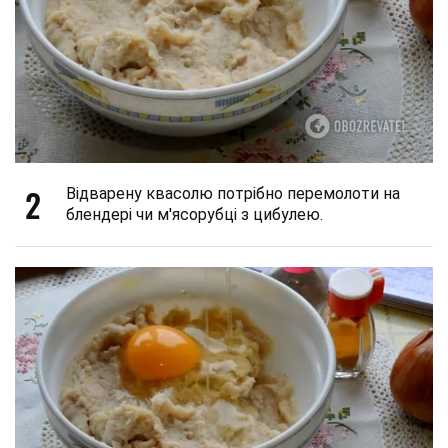
2
Відварену квасолю потрібно перемолоти на
блендері чи м'ясорубці з цибулею.