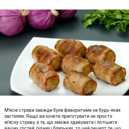
М'ясні страви завжди були фаворитами на будь-яких
застіллях. Якщо ви хочете приготувати не просто
м'ясну страву, а те, що зможе здивувати і потішити
ваших гостей, рідних і близьких, то цей рецепт те, що