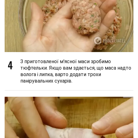
4
З приготовленої м'ясної маси зробимо
тюфтельки. Якщо вам здається, що маса надто
волога і липка, варто додати трохи
панірувальних сухарів.