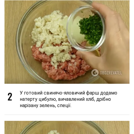
2
У готовий свинячо-яловичий фарш додамо
натерту цибулю, вичавлений хліб, дрібно
нарізану зелень, спеції.