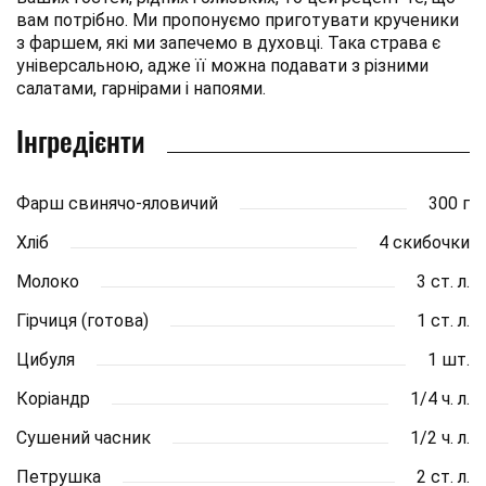
вам потрібно. Ми пропонуємо приготувати крученики
з фаршем, які ми запечемо в духовці. Така страва є
універсальною, адже її можна подавати з різними
салатами, гарнірами і напоями.
Інгредієнти
Фарш свинячо-яловичий
300 г
Хліб
4 скибочки
Молоко
3 ст. л.
Гірчиця (готова)
1 ст. л.
Цибуля
1 шт.
Коріандр
1/4 ч. л.
Сушений часник
1/2 ч. л.
Петрушка
2 ст. л.