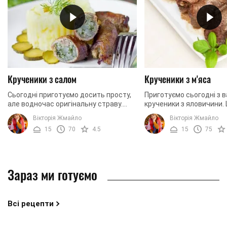
Крученики з салом
Крученики з м'яса
Сьогодні приготуємо досить просту,
Приготуємо сьогодні з 
але водночас оригінальну страву.
крученики з яловичини. 
Крученики з салом можна
дуже не просто правил
Вікторія Жмайло
Вікторія Жмайло
приготувати з двох основних
приготувати, щоб воно 
15
70
4.5
15
75
інгредієнтів: свинини і сала, ...
смачним, і соковитим ...
Зараз ми готуємо
Всі рецепти