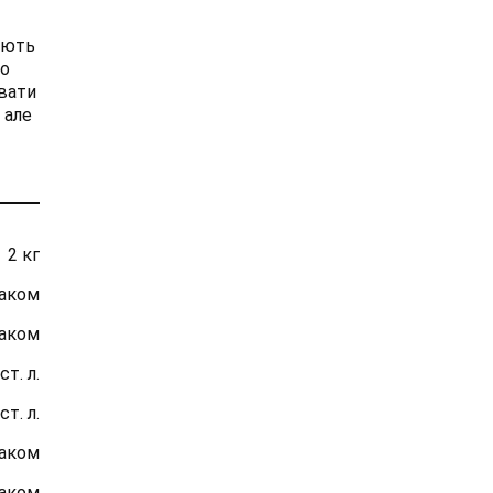
ають
но
вати
 але
2 кг
маком
маком
ст. л.
ст. л.
маком
маком