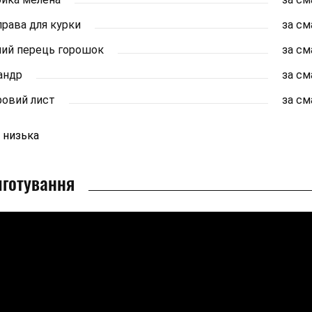
рава для курки
за с
ий перець горошок
за с
андр
за с
овий лист
за с
низька
готування