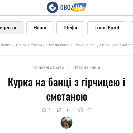
ецепти
Напої
Шефи
Local Food
Рецепти
Основні страви
Птах на банці
Курка на банці з гірчицею і сметан
Основні страви
Птах на банці
Курка на банці з гірчицею і
сметаною
8
легко
100