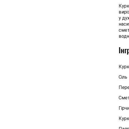
Курк
вирі
у ду
наси
смет
водн
Інг
Курк
Сіль
Пере
Сме
Гірч
Кур
Папр