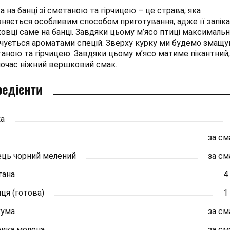
а на банці зі сметаною та гірчицею – це страва, яка
зняється особливим способом приготування, адже її запік
ховці саме на банці. Завдяки цьому м’ясо птиці максималь
чується ароматами спецій. Зверху курку ми будемо змащу
аною та гірчицею. Завдяки цьому м’ясо матиме пікантний,
очас ніжний вершковий смак.
редієнти
а
за с
ць чорний мелений
за с
тана
4 
иця (готова)
1 
кума
за с
ика мелена
за с