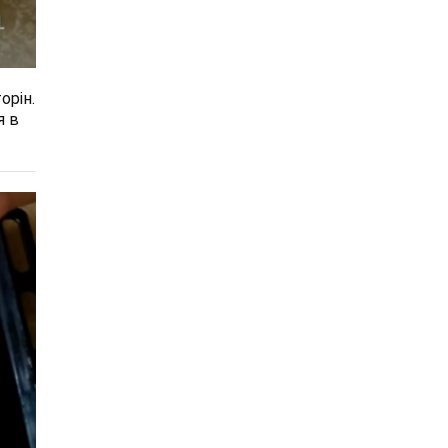
орін.
я в