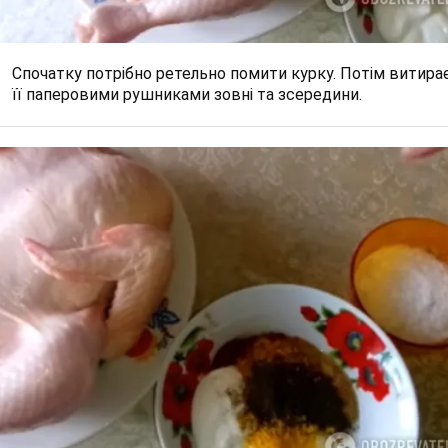
Спочатку потрібно ретельно помити курку. Потім витира
її паперовими рушниками зовні та зсередини.