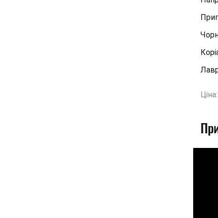
Прип
Чорн
Корі
Лавр
Ціна:
При