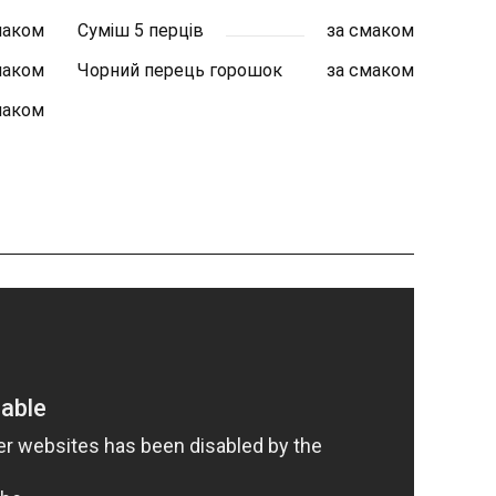
маком
Суміш 5 перців
за смаком
маком
Чорний перець горошок
за смаком
маком