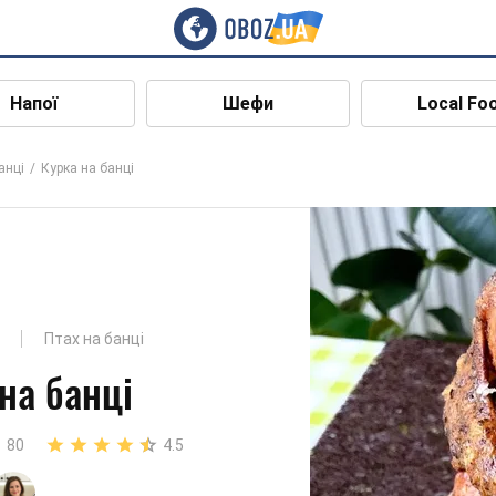
Напої
Шефи
Local Fo
анці
Курка на банці
Птах на банці
на банці
80
4.5