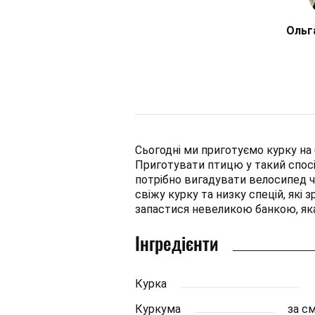
Ольг
Сьогодні ми приготуємо курку на 
Приготувати птицю у такий спосіб
потрібно вигадувати велосипед ч
свіжу курку та низку спецій, які 
запастися невеликою банкою, яка
Інгредієнти
Курка
Куркума
за с