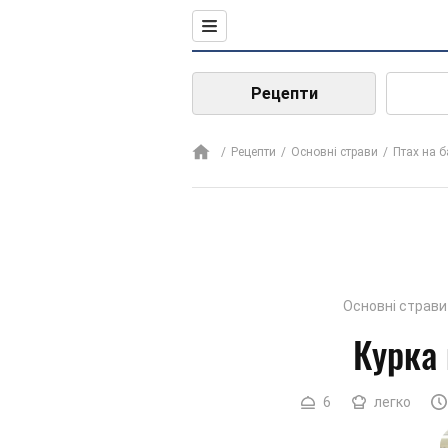
Рецепти
Рецепти
Основні страви
Птах на б
Основні страви
Курка 
6
легко