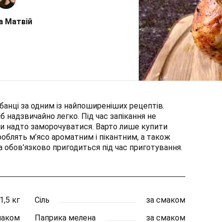
а Матвій
банці за одним із найпоширеніших рецептів.
 надзвичайно легко. Під час запікання не
и надто заморочуватися. Варто лише купити
зроблять м’ясо ароматним і пікантним, а також
 обов’язково пригодиться під час приготування.
1,5 кг
Сіль
за смаком
маком
Паприка мелена
за смаком