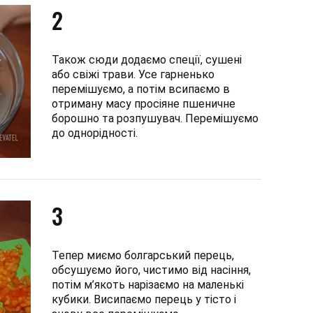
2
Також сюди додаємо спеції, сушені
або свіжі трави. Усе гарненько
перемішуємо, а потім всипаємо в
отриману масу просіяне пшеничне
борошно та розпушувач. Перемішуємо
до однорідності.
3
Тепер миємо болгарський перець,
обсушуємо його, чистимо від насіння,
потім м’якоть нарізаємо на маленькі
кубики. Висипаємо перець у тісто і