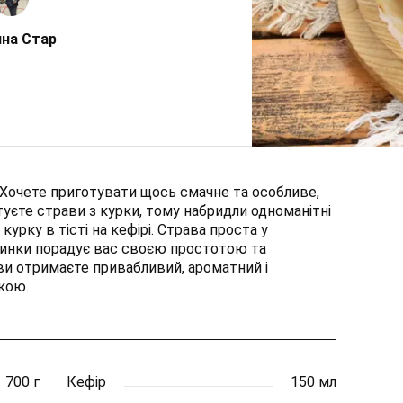
на Стар
? Хочете приготувати щось смачне та особливе,
уєте страви з курки, тому набридли одноманітні
урку в тісті на кефірі. Страва проста у
ачинки порадує вас своєю простотою та
 ви отримаєте привабливий, ароматний і
кою.
700 г
Кефір
150 мл