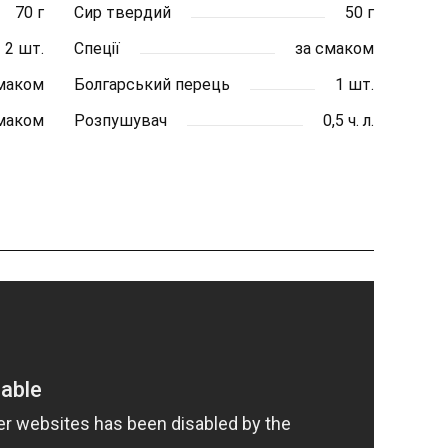
70 г
Сир твердий
50 г
2 шт.
Спеції
за смаком
смаком
Болгарський перець
1 шт.
смаком
Розпушувач
0,5 ч. л.