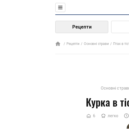
Рецепти
Рецепти
Основні страви
Птах в тіс
Основні страв
Курка в ті
6
легко