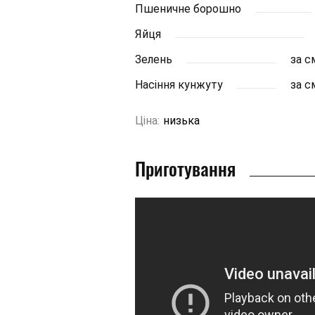
Пшеничне борошно
Яйця
Зелень
за 
Насіння кунжуту
за 
Ціна:
низька
Приготування