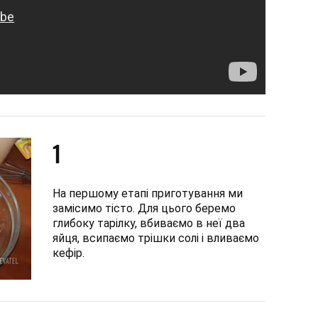
1
На першому етапі приготування ми
замісимо тісто. Для цього беремо
глибоку тарілку, вбиваємо в неї два
яйця, всипаємо трішки солі і вливаємо
кефір.