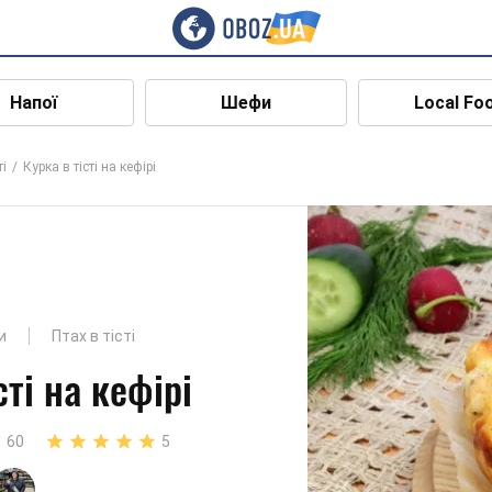
Напої
Шефи
Local Fo
ті
Курка в тісті на кефірі
и
Птах в тісті
сті на кефірі
60
5