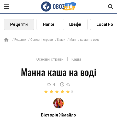
Рецепти
Напої
Шефи
Local Foo
Рецепти
Основні страви
Каши
Манна каша на воді
Основні страви
Каши
Манна каша на воді
4
45
5
Вікторія Жмайло