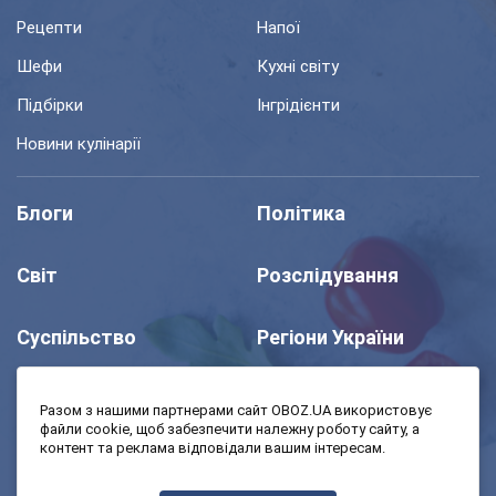
Рецепти
Напої
Шефи
Кухні світу
Підбірки
Інгрідієнти
Новини кулінарії
Блоги
Політика
Світ
Розслідування
Суспільство
Регіони України
Шоу
Спорт
Разом з нашими партнерами сайт OBOZ.UA використовує
файли cookie, щоб забезпечити належну роботу сайту, а
контент та реклама відповідали вашим інтересам.
Моя школа
Авто