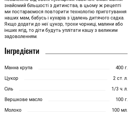
знайомий більшості з дитинства, в цьому ж рецепті
ми постараємося повторити технологію приготування
наших мам, бабусь і кухарів з їдалень дитячого садка.
Якщо додати до неї цукор, трохи чорниці, малини або
інших ягід, то діти будуть уплітати кашу з великим
задоволенням.
Інгредієнти
Манна крупа
400 г.
Цукор
2 ст. л.
Сіль
1/3 ч. л.
Вершкове масло
100 г.
Молоко
100 мл.