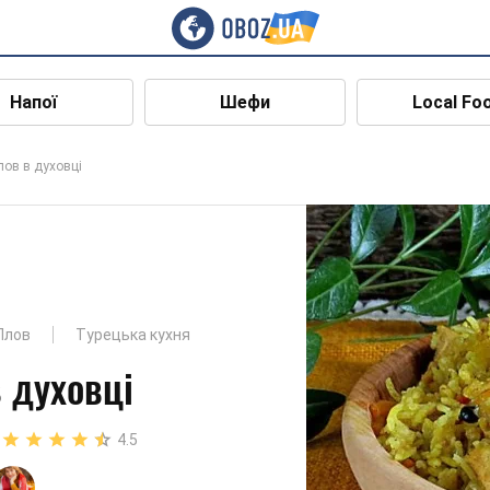
Напої
Шефи
Local Fo
лов в духовці
Плов
Турецька кухня
 духовці
4.5