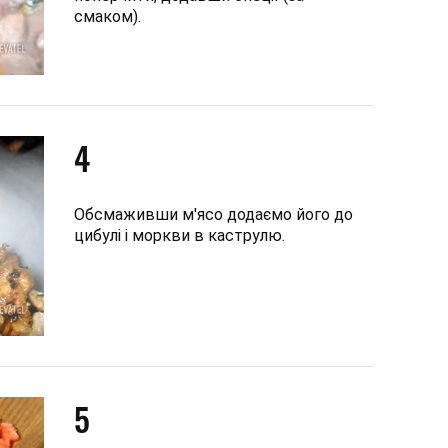
смаком).
4
Обсмаживши м'ясо додаємо його до
цибулі і моркви в каструлю.
5