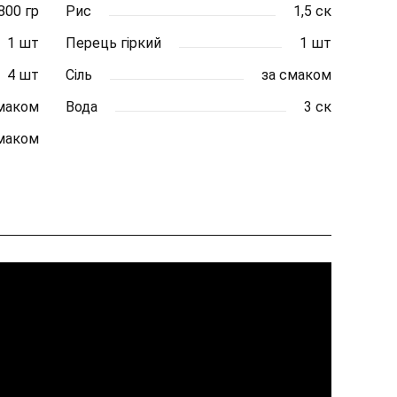
800 гр
Рис
1,5 ск
1 шт
Перець гіркий
1 шт
4 шт
Сіль
за смаком
смаком
Вода
3 ск
смаком