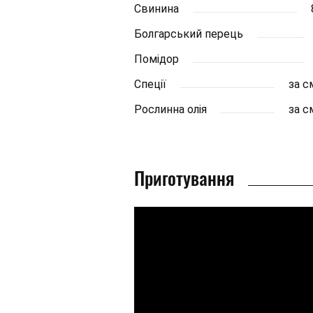
Свинина
Болгарський перець
Помідор
Спеції
за 
Рослинна олія
за 
Приготування