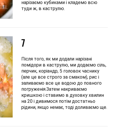
нарізаємо кубиками і кладемо всю
туди ж, в каструлю.
7
Після того, як ми додали нарізані
помідори в каструлю, ми додаємо сіль,
перчик, коріандр, 5 головок часнику
(але це все строго за смаком), рис і
заливаємо все це водою до повного
погруженія.Затем накриваємо
кришкою і ставимо в духовку хвилин
на 20 і дивимося потім достатньо
рідини, якщо немає, тоді доливаємо ще.