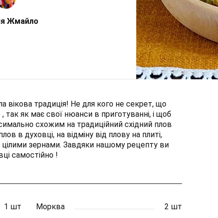
ія Жмайло
ла вікова традиція! Не для кого не секрет, що
 так як має свої нюанси в приготуванні, і щоб
симально схожим на традиційний східний плов
лов в духовці, на відміну від плову на плиті,
з цілими зернами. Завдяки нашому рецепту ви
ці самостійно !
1 шт
Морква
2 шт