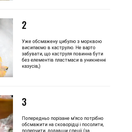
2
Уже обсмажену цибулю з морквою
висипаємо в каструлю. Не варто
забувати, що каструля повинна бути
без елементів пластмаси в уникненні
казусів;)
3
Попередньо порізане м'ясо потрібно
обсмажити на сковорідці і посолити,
поперчити, додавши спеції (за