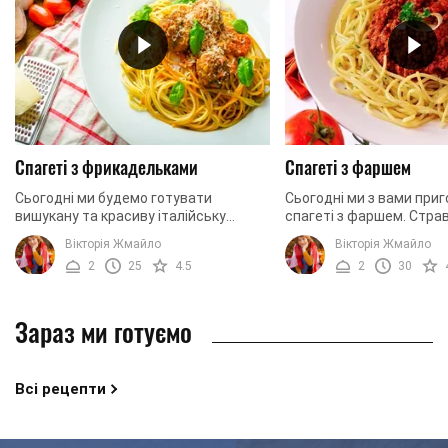
Спагеті з фрикадельками
Спагеті з фаршем
Сьогодні ми будемо готувати
Сьогодні ми з вами при
вишукану та красиву італійську
спагеті з фаршем. Стра
страву, яка має нотки українського
надзвичайно швидка у п
Вікторія Жмайло
Вікторія Жмайло
смаку. Сьогодні ми приготуємо
не містить якихось осо
2
25
4.5
2
30
спагеті з фрикадельками. ...
інгредієнтів чи делікатесів
Зараз ми готуємо
Всі рецепти