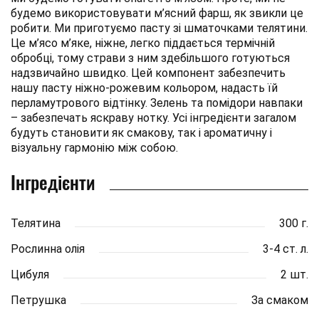
будемо використовувати м’ясний фарш, як звикли це
робити. Ми приготуємо пасту зі шматочками телятини.
Це м’ясо м’яке, ніжне, легко піддається термічній
обробці, тому страви з ним здебільшого готуються
надзвичайно швидко. Цей компонент забезпечить
нашу пасту ніжно-рожевим кольором, надасть їй
перламутрового відтінку. Зелень та помідори навпаки
– забезпечать яскраву нотку. Усі інгредієнти загалом
будуть становити як смакову, так і ароматичну і
візуальну гармонію між собою.
Інгредієнти
Телятина
300 г.
Рослинна олія
3-4 ст. л.
Цибуля
2 шт.
Петрушка
За смаком