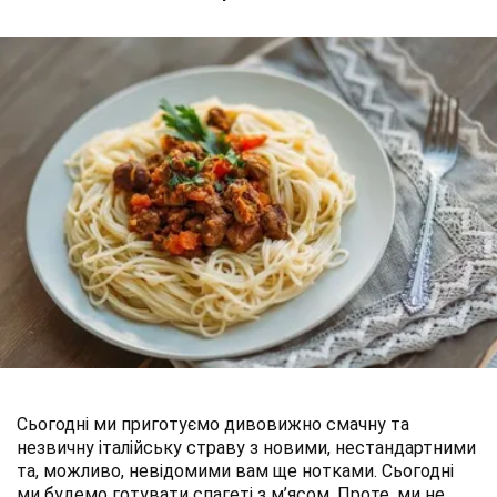
Сьогодні ми приготуємо дивовижно смачну та
незвичну італійську страву з новими, нестандартними
та, можливо, невідомими вам ще нотками. Сьогодні
ми будемо готувати спагеті з м’ясом. Проте, ми не