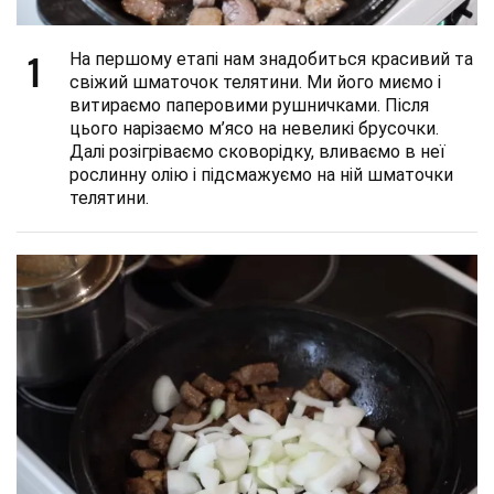
1
На першому етапі нам знадобиться красивий та
свіжий шматочок телятини. Ми його миємо і
витираємо паперовими рушничками. Після
цього нарізаємо м’ясо на невеликі брусочки.
Далі розігріваємо сковорідку, вливаємо в неї
рослинну олію і підсмажуємо на ній шматочки
телятини.