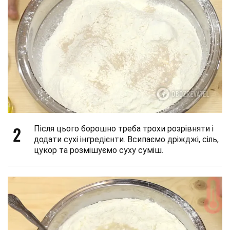
2
Після цього борошно треба трохи розрівняти і
додати сухі інгредієнти. Всипаємо дріжджі, сіль,
цукор та розмішуємо суху суміш.