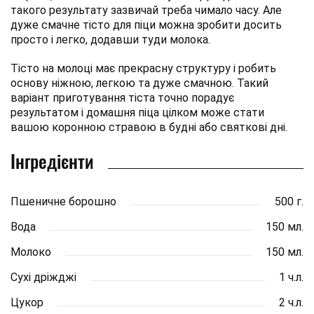
такого результату зазвичай треба чимало часу. Але
дуже смачне тісто для піци можна зробити досить
просто і легко, додавши туди молока.
Тісто на молоці має прекрасну структуру і робить
основу ніжною, легкою та дуже смачною. Такий
варіант приготування тіста точно порадує
результатом і домашня піца цілком може стати
вашою коронною стравою в будні або святкові дні.
Інгредієнти
Пшеничне борошно
500 г.
Вода
150 мл.
Молоко
150 мл.
Сухі дріжджі
1 ч.л.
Цукор
2 ч.л.