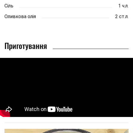
Сіль
1 ч.л.
Оливкова олія
2 ст.л.
Приготування