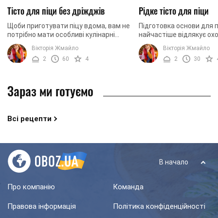
Тісто для піци без дріжджів
Рідке тісто для піци
Щоби приготувати піцу вдома, вам не
Підготовка основи для п
потрібно мати особливі кулінарні
найчастіше відлякує ох
здібності. Багато людей бояться
поласувати улюбленою
Вікторія Жмайло
Вікторія Жмайло
братися за приготування цієї страви
вдома. Звичайно, легше
2
60
4
2
30
через ...
піцу додому або пройтися
Зараз ми готуємо
Всі рецепти
В начало
Про компанію
Команда
Правова інформація
Політика конфіденційності