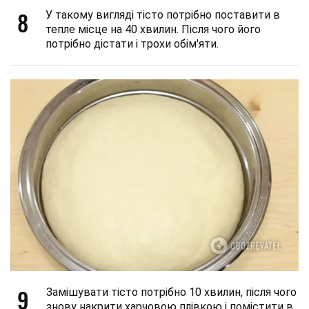
8
У такому вигляді тісто потрібно поставити в
тепле місце на 40 хвилин. Після чого його
потрібно дістати і трохи обім'яти.
9
Замішувати тісто потрібно 10 хвилин, після чого
знову накрити харчовою плівкою і помістити в