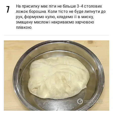
7
На присипку має піти не більше 3-4 столових
ложок борошна. Коли тісто не буде липнути до
рук, формуємо кулю, кладемо її в миску,
змащену маслом і накриваємо харчовою
плівкою.