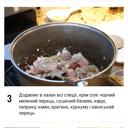
3
Додаємо в казан всі спеції, крім солі: чорний
мелений перець, сушений базилік, каррі,
паприку, кмин, орегано, куркуму і каєнський
перець.