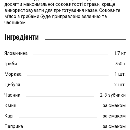
досягти максимальної соковитості страви, краще
використовувати для приготування казан. Соковите
м'ясо з грибами буде приправлено зеленню та
часником.
Інгредієнти
Яловичина
1.7 кг
Гриби
750 г
Морква
1 шт.
Цибуля
2 шт.
Часник
2-3 зубчики
Кмин
за смаком
Карі
за смаком
Паприка
за смаком