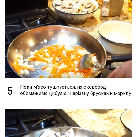
5
Поки м'ясо тушкується, на сковороді
обсмажимо цибулю і нарізану брусками моркву.