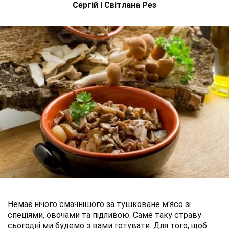
Сергій і Світлана Рез
Немає нічого смачнішого за тушковане м'ясо зі
спеціями, овочами та підливою. Саме таку страву
сьогодні ми будемо з вами готувати. Для того, щоб