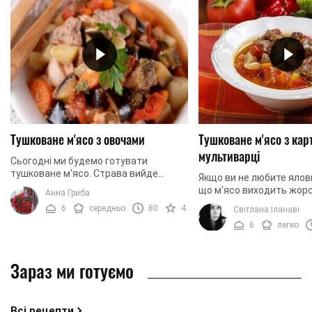
Тушковане м'ясо з овочами
Тушковане м'ясо з кар
мультиварці
Сьогодні ми будемо готувати
тушковане м'ясо. Страва вийде
Якщо ви не любите ялов
надзвичайно ніжною. Також до м'яса
що м'ясо виходить жорс
Анна Гриба
додамо овочі: солодкий перець,
точно не про цю страву. 
6
середньо
80
4
Світлана Іланаві
баклажани, цибулю, ...
ми будемо готувати яло
6
легко
мультиварці ...
Зараз ми готуємо
Всі рецепти