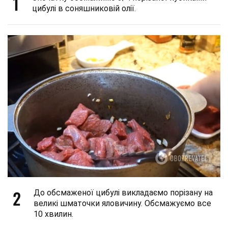
1
цибулі в соняшниковій олії.
2
До обсмаженої цибулі викладаємо порізану на
великі шматочки яловичину. Обсмажуємо все
10 хвилин.