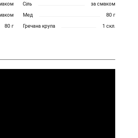
смаком
Сіль
за смаком
смаком
Мед
80 г
80 г
Гречана крупа
1 скл.