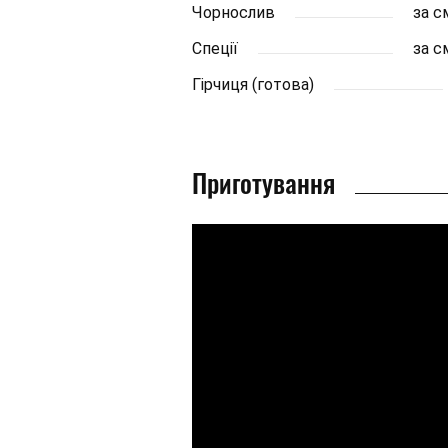
Чорнослив
за 
Спеції
за 
Гірчиця (готова)
Приготування