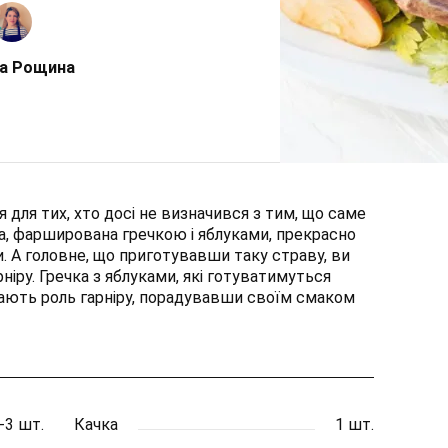
а Рощина
я для тих, хто досі не визначився з тим, що саме
ка, фарширована гречкою і яблуками, прекрасно
. А головне, що приготувавши таку страву, ви
іру. Гречка з яблуками, які готуватимуться
ають роль гарніру, порадувавши своїм смаком
-3 шт.
Качка
1 шт.