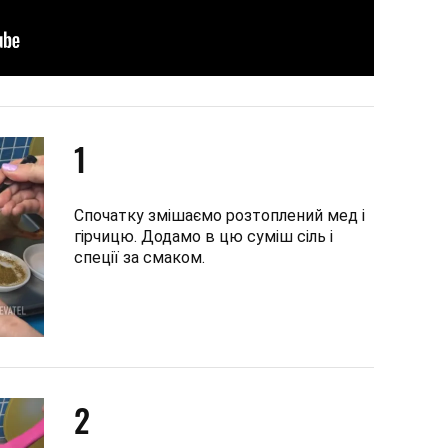
1
Спочатку змішаємо розтоплений мед і
гірчицю. Додамо в цю суміш сіль і
спеції за смаком.
2