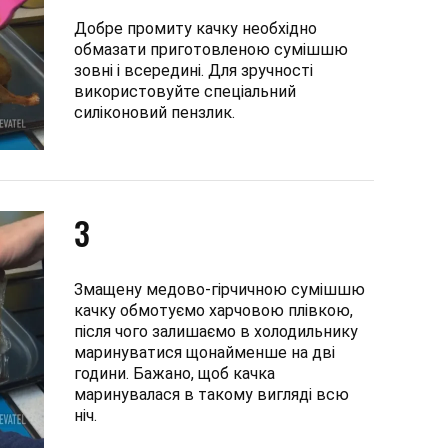
Добре промиту качку необхідно
обмазати приготовленою сумішшю
зовні і всередині. Для зручності
використовуйте спеціальний
силіконовий пензлик.
3
Змащену медово-гірчичною сумішшю
качку обмотуємо харчовою плівкою,
після чого залишаємо в холодильнику
маринуватися щонайменше на дві
години. Бажано, щоб качка
маринувалася в такому вигляді всю
ніч.