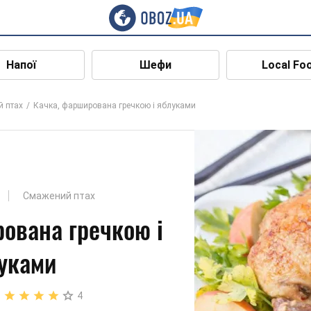
Напої
Шефи
Local Fo
 птах
Качка, фарширована гречкою і яблуками
Смажений птах
ована гречкою і
уками
4