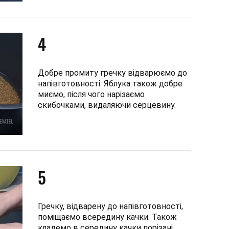
4
Добре промиту гречку відварюємо до
напівготовності. Яблука також добре
миємо, після чого нарізаємо
скибочками, видаляючи серцевину.
5
Гречку, відварену до напівготовності,
поміщаємо всередину качки. Також
кладемо в середину качки порізані