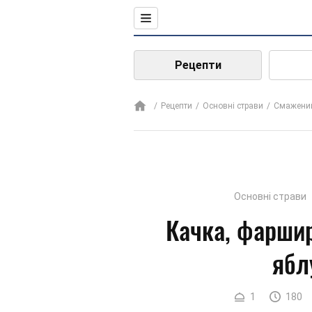
Рецепти
Рецепти
Основні страви
Смажений
Основні страви
Качка, фаршир
ябл
1
180