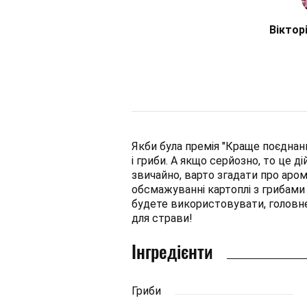
Віктор
Якби була премія "Краще поєднанн
і гриби. А якщо серйозно, то це д
звичайно, варто згадати про арома
обсмажуванні картоплі з грибами 
будете використовувати, головне
для страви!
Інгредієнти
Гриби