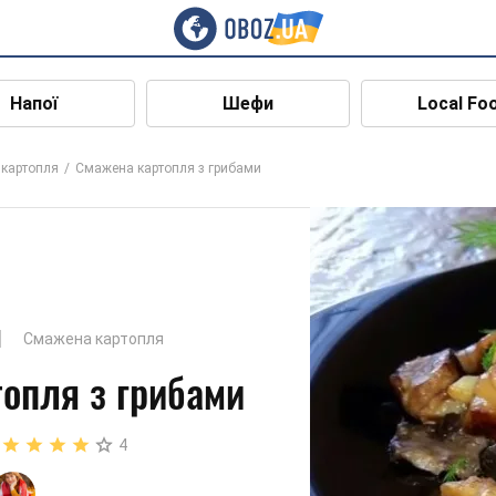
Напої
Шефи
Local Fo
картопля
Смажена картопля з грибами
Смажена картопля
опля з грибами
4