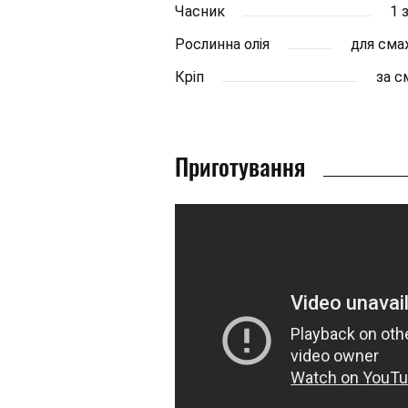
Часник
1 
Рослинна олія
для сма
Кріп
за 
Приготування