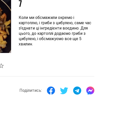
7
Коли ми обсмажили окремо і
картоплю, і гриби з цибулею, саме час
з'єднати ці інгредієнти воєдино. Для
цього, до картоплі додаємо гриби з
цибулею, і обсмажуємо все ще 5
хвилин.
Поділитись: