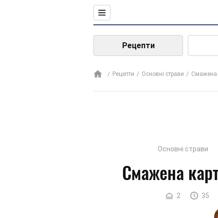
Рецепти
Рецепти
Основні страви
Смажена 
Основні страви
Смажена карт
2
35