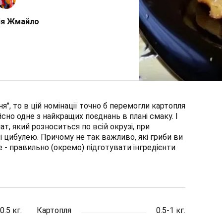
ія Жмайло
я", то в цій номінації точно б перемогли картопля
ійсно одне з найкращих поєднань в плані смаку. І
т, який розноситься по всій окрузі, при
і цибулею. Причому не так важливо, які гриби ви
 - правильно (окремо) підготувати інгредієнти
0.5 кг.
Картопля
0.5-1 кг.