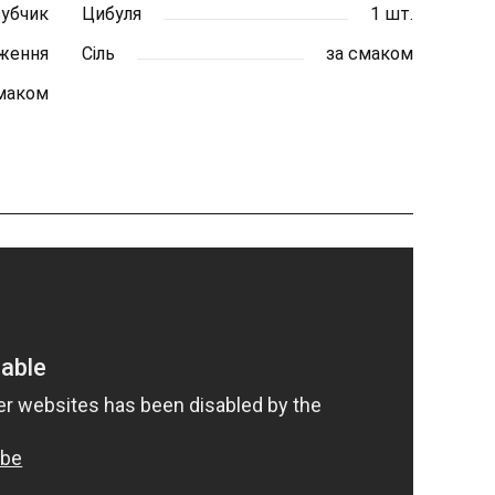
зубчик
Цибуля
1 шт.
ження
Сіль
за смаком
смаком