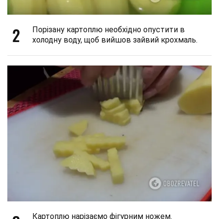
2
Порізану картоплю необхідно опустити в
холодну воду, щоб вийшов зайвий крохмаль.
Картоплю нарізаємо фігурним ножем.