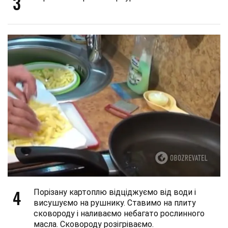
3
4
Порізану картоплю відціджуємо від води і
висушуємо на рушнику. Ставимо на плиту
сковороду і наливаємо небагато рослинного
масла. Сковороду розігріваємо.