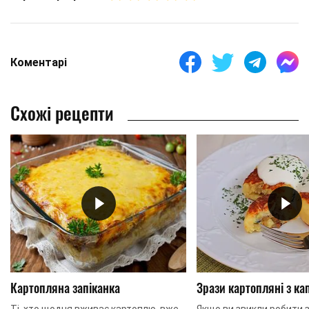
Коментарі
Схожі рецепти
Картопляна запіканка
Зрази картопляні з ка