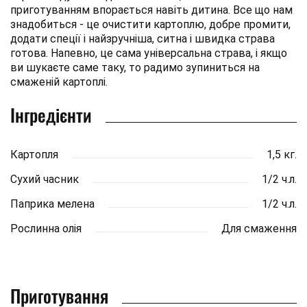
приготуванням впорається навіть дитина. Все що нам
знадобиться - це очистити картоплю, добре промити,
додати спеції і найзручніша, ситна і швидка страва
готова. Напевно, це сама універсальна страва, і якщо
ви шукаєте саме таку, то радимо зупиниться на
смаженій картоплі.
Інгредієнти
Картопля
1,5 кг.
Сухий часник
1/2 ч.л.
Паприка мелена
1/2 ч.л.
Рослинна олія
Для смаження
Приготування