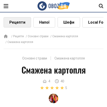
Рецепти
Напої
Шефи
Local Foo
Рецепти
Основні страви
Смажена картопля
Смажена картопля
Основні страви
Смажена картопля
Смажена картопля
4
40
5