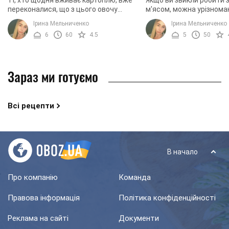
Ті, хто щодня вживає картоплю, вже
Якщо ви звикли робити з
переконалися, що з цього овочу
м'ясом, можна урізнома
можна приготувати безліч страв.
страви і приготувати її 
Ірина Мельниченко
Ірина Мельниченко
Його можна використовувати як
Картопляне тісто для з
6
60
4.5
5
50
гарнір, начинку або ...
поєднується із ...
Зараз ми готуємо
Всі рецепти
В начало
Про компанію
Команда
Правова інформація
Політика конфіденційності
Реклама на сайті
Документи