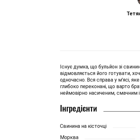
Тетя
Існує думка, що бульйон зі свинин
відмовляється його готувати, хоч
одночасно. Вся справа у м'ясі, я
глибоко переконані, що варто бра
неймовірно насиченим, смачним і
Інгредієнти
Свинина на кісточці
Морква