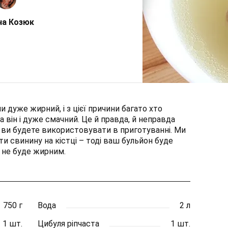
на Козюк
и дуже жирний, і з цієї причини багато хто
а він і дуже смачний. Це й правда, й неправда
ке ви будете використовувати в приготуванні. Ми
ти свинину на кістці – тоді ваш бульйон буде
 не буде жирним.
750 г
Вода
2 л
1 шт.
Цибуля ріпчаста
1 шт.