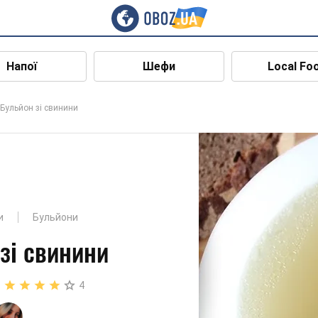
Напої
Шефи
Local Fo
Бульйон зі свинини
и
Бульйони
зі свинини
4