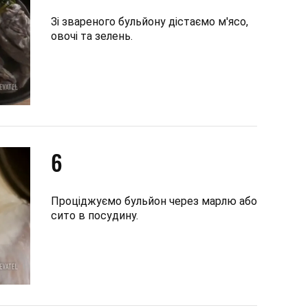
Зі звареного бульйону дістаємо м'ясо,
овочі та зелень.
6
Проціджуємо бульйон через марлю або
сито в посудину.