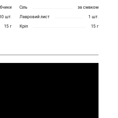
убчики
Сіль
за смаком
10 шт.
Лавровий лист
1 шт.
15 г
Кріп
15 г