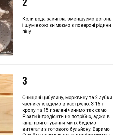
2
Коли вода закипіла, зменшуємо вогонь
і шумівкою знімаємо з поверхні рідини
піну.
3
Очищені цибулину, морквину та 2 зубки
часнику кладемо в каструлю. З 15 г
кропу та 15 г зелені чинимо так само.
Різати інгредієнти не потрібно, адже в
кінці приготування ми їх будемо
витягати з готового бульйону. Варимо