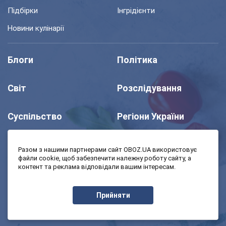
Підбірки
Інгрідієнти
Новини кулінарії
Блоги
Політика
Світ
Розслідування
Суспільство
Регіони України
Шоу
Спорт
Разом з нашими партнерами сайт OBOZ.UA використовує
файли cookie, щоб забезпечити належну роботу сайту, а
контент та реклама відповідали вашим інтересам.
Моя школа
Авто
Прийняти
MedOboz
Економіка