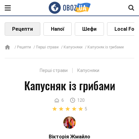
Рецепти
Напої
Шефи
Local Foo
Рецепти
Перші страви
Капусняки
Капусняк із грибами
Перші страви
Капусняки
Капусняк із грибами
6
120
5
Вікторія Жмайло