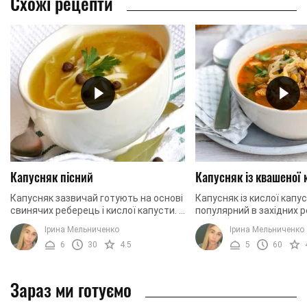
Схожі рецепти
Капусняк пісний
Капусняк із квашеної 
Капусняк зазвичай готують на основі
Капусняк із кислої капу
свинячих реберець і кислої капусти. І
популярний в західних р
якщо під час дотримання посту ви не
України, Польщі, Білорус
Ірина Мельниченко
Ірина Мельниченко
готові відмовитися від своєї
Словаччини. Він має на
6
30
4.5
5
60
улюбленої ...
із невеликою ...
Зараз ми готуємо