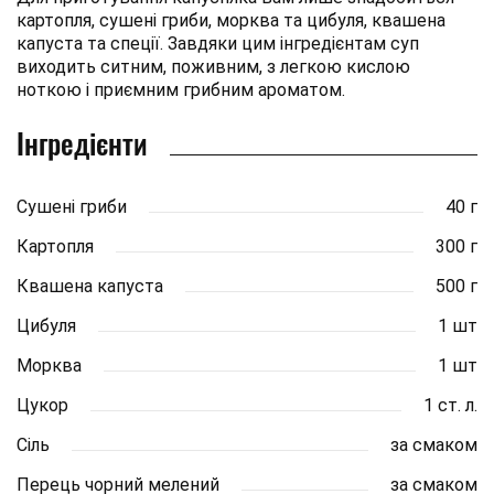
картопля, сушені гриби, морква та цибуля, квашена
капуста та спеції. Завдяки цим інгредієнтам суп
виходить ситним, поживним, з легкою кислою
ноткою і приємним грибним ароматом.
Інгредієнти
Сушені гриби
40 г
Картопля
300 г
Квашена капуста
500 г
Цибуля
1 шт
Морква
1 шт
Цукор
1 ст. л.
Сіль
за смаком
Перець чорний мелений
за смаком