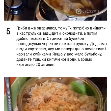
5
Гриби вже зварилися, тому їх потрібно вийняти
з каструльки, відцідити, охолодити, а потім
дрібно нарізати. Отриманий бульйон
проціджуємо через сито в каструльку. Додаємо
сюди картоплю, яку ми попередньо почистили і
нарізали кубиками. Якщо у вас мало бульйону,
додайте трішки кип’яченої води. Варимо
картоплю 20 хвилин.