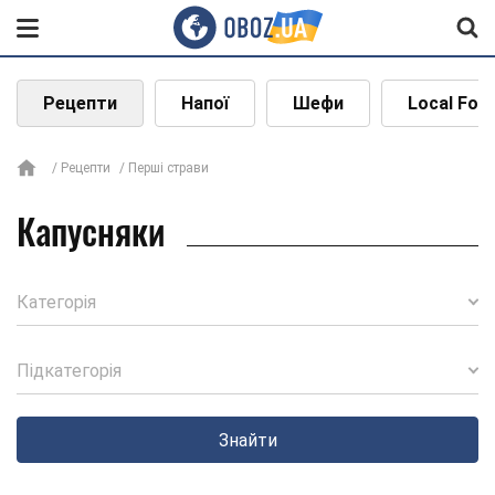
Рецепти
Напої
Шефи
Local Foo
Рецепти
Перші страви
Капусняки
Категорія
Підкатегорія
Знайти