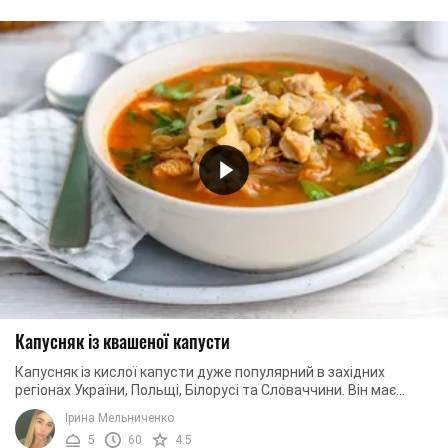
Капусняк із квашеної капусти
Капусняк із кислої капусти дуже популярний в західних
регіонах України, Польщі, Білорусі та Словаччини. Він має
насичений смак із невеликою ...
Ірина Мельниченко
5
60
4.5