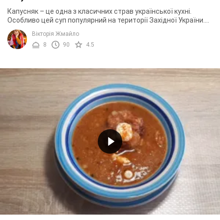
Капусняк – це одна з класичних страв української кухні.
Особливо цей суп популярний на території Західної України.
Капусняк має насичений смак із ...
Вікторія Жмайло
8
90
4.5