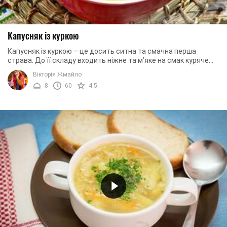
Капусняк із куркою
Капусняк із куркою – це досить ситна та смачна перша
страва. До її складу входить ніжне та м’яке на смак куряче
м’ясо. Окрім цього, ми використаємо ...
Вікторія Жмайло
8
60
4.5