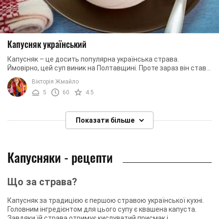
Капусняк український
Капусняк – це досить популярна українська страва.
Ймовірно, цей суп виник на Полтавщині. Проте зараз він став
настільки популярним, що відомий не ...
Вікторія Жмайло
5
60
4.5
Показати більше
Капусняки - рецепти
Що за страва?
Капусняк за традицією є першою стравою української кухні.
Головним інгредієнтом для цього супу є квашена капуста.
Завдяки їй страва отримує кислуватий присмак і