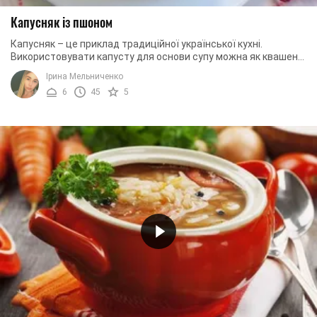
Капусняк із пшоном
Капусняк – це приклад традиційної української кухні.
Використовувати капусту для основи супу можна як квашену,
так і свіжу. Але найпопулярнішим ...
Ірина Мельниченко
6
45
5