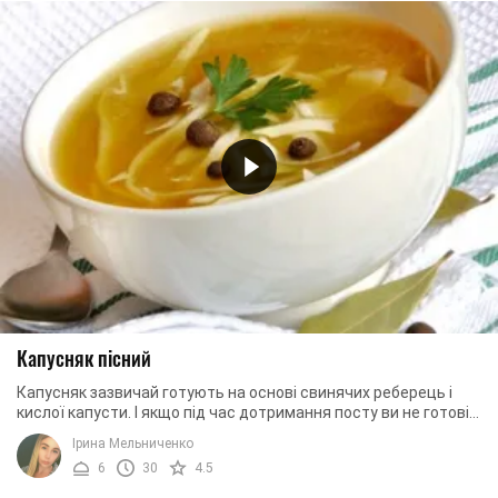
Капусняк пісний
Капусняк зазвичай готують на основі свинячих реберець і
кислої капусти. І якщо під час дотримання посту ви не готові
відмовитися від своєї улюбленої ...
Ірина Мельниченко
6
30
4.5