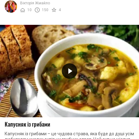
Вікторія Жмайло
10
150
4
Капусняк із грибами
Капусняк із грибами – це чудова страва, яка буде до душі усім