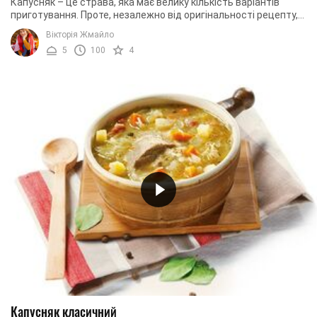
Капусняк – це страва, яка має велику кількість варіантів
приготування. Проте, незалежно від оригінальності рецепту,
суп обов’язково повинен містити ...
Вікторія Жмайло
5
100
4
Капусняк класичний