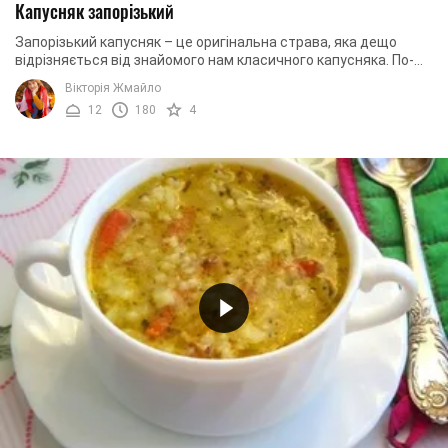
Капусняк запорізький
Запорізький капусняк – це оригінальна страва, яка дещо
відрізняється від знайомого нам класичного капусняка. По-
перше, для приготування цього супу ...
Вікторія Жмайло
12
180
4