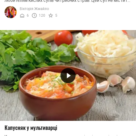
любителям кислих супів чи грибних страв. Цей суп не містить
продуктів тваринного ...
Вікторія Жмайло
6
120
5
Капусняк у мультиварці