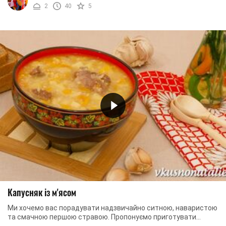
2
40
5
Капусняк із м'ясом
Ми хочемо вас порадувати надзвичайно ситною, наваристою
та смачною першою стравою. Пропонуємо приготувати
капусняк із м’ясом. Суп не складний у ...