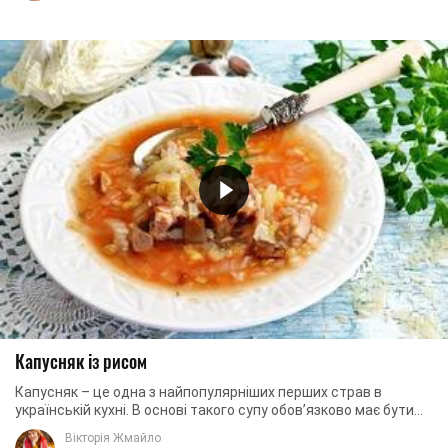
Капусняк із рисом
Капусняк – це одна з найпопулярніших перших страв в
українській кухні. В основі такого супу обов’язково має бути
свіжа або квашена капуста. Доповнює ...
Вікторія Жмайло