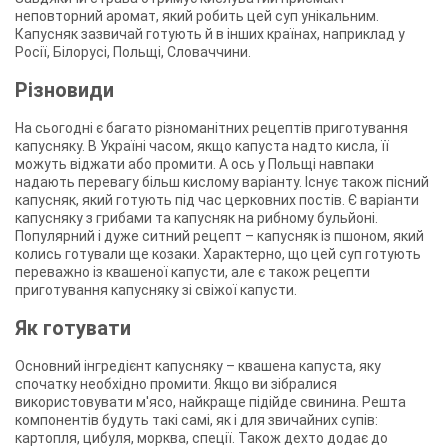
неповторний аромат, який робить цей суп унікальним.
Капусняк зазвичай готують й в інших країнах, наприклад у
Росії, Білорусі, Польщі, Словаччини.
Різновиди
На сьогодні є багато різноманітних рецептів приготування
капусняку. В Україні часом, якщо капуста надто кисла, її
можуть віджати або промити. А ось у Польщі навпаки
надають перевагу більш кислому варіанту. Існує також пісний
капусняк, який готують під час церковних постів. Є варіанти
капусняку з грибами та капусняк на рибному бульйоні.
Популярний і дуже ситний рецепт – капусняк із пшоном, який
колись готували ще козаки. Характерно, що цей суп готують
переважно із квашеної капусти, але є також рецепти
приготування капусняку зі свіжої капусти.
Як готувати
Основний інгредієнт капусняку – квашена капуста, яку
спочатку необхідно промити. Якщо ви зібралися
використовувати м'ясо, найкраще підійде свинина. Решта
компонентів будуть такі самі, як і для звичайних супів:
картопля, цибуля, морква, спеції. Також дехто додає до