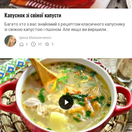
Капусняк зі свіжої капусти
Багато хто з вас знайомий з рецептом класичного капусняку
зі свіжою капустою і пшоном. Але якщо ви вирішили
приготувати щось особливе, то достатньо ...
Ірина Мельниченко
6
30
5