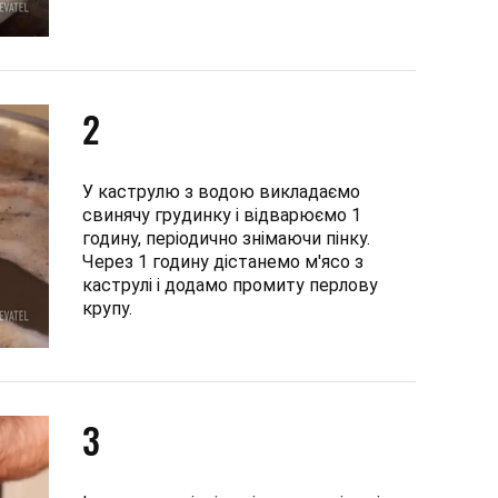
2
У каструлю з водою викладаємо
свинячу грудинку і відварюємо 1
годину, періодично знімаючи пінку.
Через 1 годину дістанемо м'ясо з
каструлі і додамо промиту перлову
крупу.
3