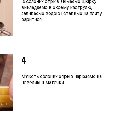
Із солоних огірків знімаємо шкірку і
викладаємо в окрему каструлю,
заливаємо водою і ставимо на плиту
варитися.
4
М'якоть солоних огірків нарізаємо на
невеликі шматочки.