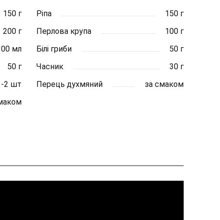
150 г
Ріпа
150 г
200 г
Перлова крупа
100 г
300 мл
Білі гриби
50 г
50 г
Часник
30 г
1-2 шт
Перець духмяний
за смаком
смаком