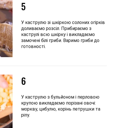
5
У каструлю зі шкіркою солоних огірків
доливаємо розсіл. Прибираємо з
каструлі всю шкірку і викладаємо
замочені білі гриби. Варимо гриби до
готовності.
6
У каструлю з бульйоном і перловою
крупою викладаємо порізані овочі:
моркву, цибулю, корінь петрушки та
ріпу.