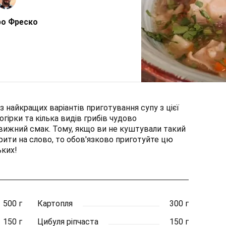
о Фреско
з найкращих варіантів приготування супу з цієї
огірки та кілька видів грибів чудово
ижний смак. Тому, якщо ви не куштували такий
вірити на слово, то обов'язково приготуйте цю
ьких!
500 г
Картопля
300 г
150 г
Цибуля ріпчаста
150 г