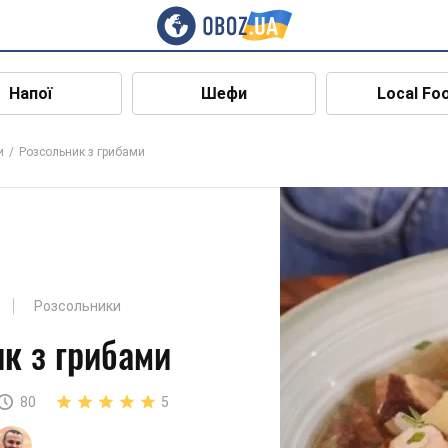
Напої
Шефи
Local Fo
и
Розсольник з грибами
Розсольники
к з грибами
80
5