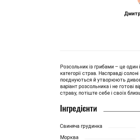
Дмитр
Розсольник із грибами – це один і
категорії страв. Насправді солоні 
поєднуються й утворюють дивов
варіант розсольника і не готові 
страву, потіште себе і своїх близ
Інгредієнти
Свиняча грудинка
Морква