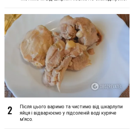
2
Після цього варимо та чистимо від шкарлупи
яйця і відварюємо у підсоленій воді куряче
м’ясо.