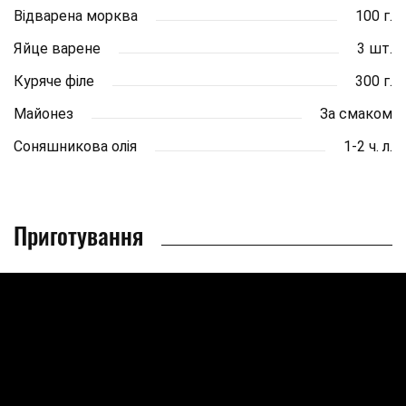
Відварена морква
100 г.
Яйце варене
3 шт.
Куряче філе
300 г.
Майонез
За смаком
Соняшникова олія
1-2 ч. л.
Приготування