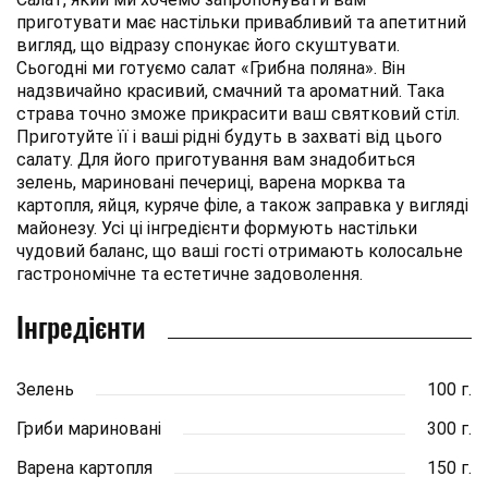
приготувати має настільки привабливий та апетитний
вигляд, що відразу спонукає його скуштувати.
Сьогодні ми готуємо салат «Грибна поляна». Він
надзвичайно красивий, смачний та ароматний. Така
страва точно зможе прикрасити ваш святковий стіл.
Приготуйте її і ваші рідні будуть в захваті від цього
салату. Для його приготування вам знадобиться
зелень, мариновані печериці, варена морква та
картопля, яйця, куряче філе, а також заправка у вигляді
майонезу. Усі ці інгредієнти формують настільки
чудовий баланс, що ваші гості отримають колосальне
гастрономічне та естетичне задоволення.
Інгредієнти
Зелень
100 г.
Гриби мариновані
300 г.
Варена картопля
150 г.