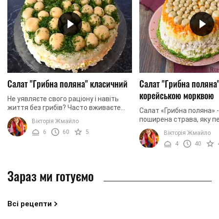
Салат "Грибна поляна" класичний
Салат "Грибна поляна"
корейською морквою
Не уявляєте свого раціону і навіть
життя без грибів? Часто вживаєте
Салат «Грибна поляна» 
цей продукт у будь-якому вигляді?
поширена страва, яку п
Вікторія Жмайло
Балуєте себе та своїх рідних
готує практично кожна 
6
60
5
Вікторія Жмайло
різноманітними ...
Салат невимовно краси
4
40
фантастично смачний та 
Зараз ми готуємо
Всі рецепти