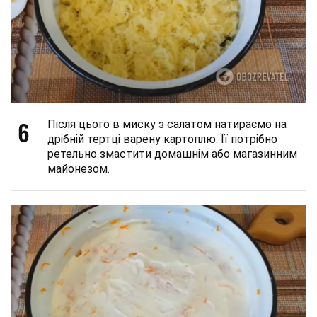
6
Після цього в миску з салатом натираємо на
дрібній тертці варену картоплю. Її потрібно
ретельно змастити домашнім або магазинним
майонезом.