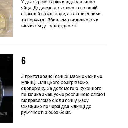
У дві окремі тарілки відправляємо
яйця. Додаємо до кожного по одній
столовій ложці води, а також солимо
та перчимо. Збиваємо виделкою чи
вінчиком до однорідності.
6
З приготованої яєчної маси смажимо
млинці. Для цього розігріваємо
сковорідку. За допомогою кухонного
пензлика змащуємо рослинною олією і
відправляємо сюди яєчну масу.
Смажимо по черзі два млинці до
рум’яності з обох боків.