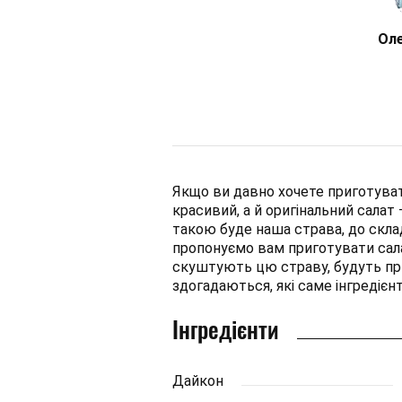
Оле
Якщо ви давно хочете приготуват
красивий, а й оригінальний сала
такою буде наша страва, до склад
пропонуємо вам приготувати сала
скуштують цю страву, будуть приє
здогадаються, які саме інгредієн
Інгредієнти
Дайкон