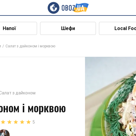
Напої
Шефи
Local Fo
м
Салат з дайконом і морквою
Салат з дайконом
оном і морквою
5