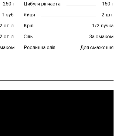
250 г
Цибуля ріпчаста
150 г
1 зуб.
Яйця
2 шт.
2 ст. л.
Кріп
1/2 пучка
2 ст. л.
Сіль
За смаком
смаком
Рослинна олія
Для смаження