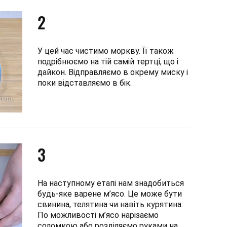
2
У цей час чистимо моркву. Її також
подрібнюємо на тій самій тертці, що і
дайкон. Відправляємо в окрему миску і
поки відставляємо в бік.
3
На наступному етапі нам знадобиться
будь-яке варене м’ясо. Це може бути
свинина, телятина чи навіть курятина.
По можливості м’ясо нарізаємо
соломкою або розділяємо руками на