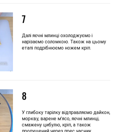
7
Далі яєчні млинці охолоджуємо і
нарізаємо соломкою. Також на цьому
етапі подрібнюємо ножем кріп.
8
У глибоку тарілку відправляємо дайкон,
моркву, варене м’ясо, яєчні млинці,
смажену цибулю, кріп, а також
пропущений через прес часник.