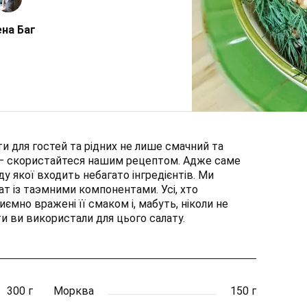
на Баг
и для гостей та рідних не лише смачний та
т – скористайтеся нашим рецептом. Адже саме
у якої входить небагато інгредієнтів. Ми
т із таэмними компонентами. Усі, хто
мно вражені її смаком і, мабуть, ніколи не
ти ви використали для цього салату.
300 г
Морква
150 г