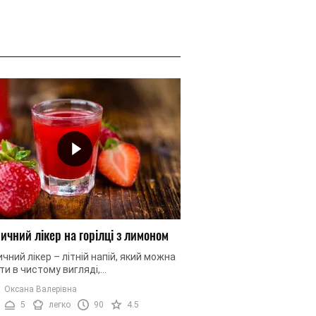
ичний лікер на горілці з лимоном
чний лікер – літній напій, який можна
и в чистому вигляді,
стовувати в десертах і випічці, або як
Оксана Валерівна
ієнт під час приготування ...
5
легко
90
4.5