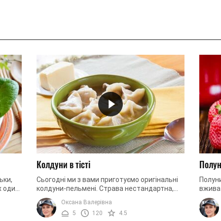
Колдуни в тісті
Полун
ьки,
Сьогодні ми з вами приготуємо оригінальні
Полуни
х один
колдуни-пельмені. Страва нестандартна,
вживат
им
непроста у приготуванні, тому потребує
викори
Оксана Валерівна
терпіння і приблизно дві ...
інгред
5
120
4.5