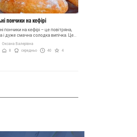
ьні пончики на кефірі
ні пончики на кефірі – це повітряна,
а і дуже смачна солодка випічка. Це
, який люблять всі, від малого до
Оксана Валерівна
го. Це страва ...
8
середньо
40
4