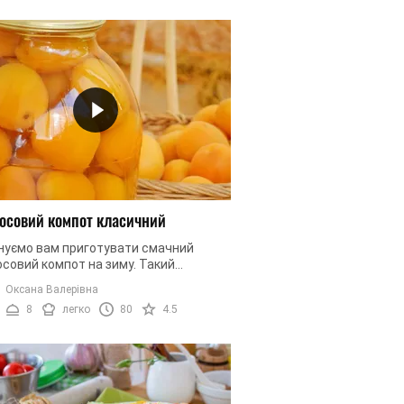
осовий компот класичний
нуємо вам приготувати смачний
совий компот на зиму. Такий
нний, класичний компот легко
Оксана Валерівна
ть газовану воду у вашому домі. А ...
8
легко
80
4.5