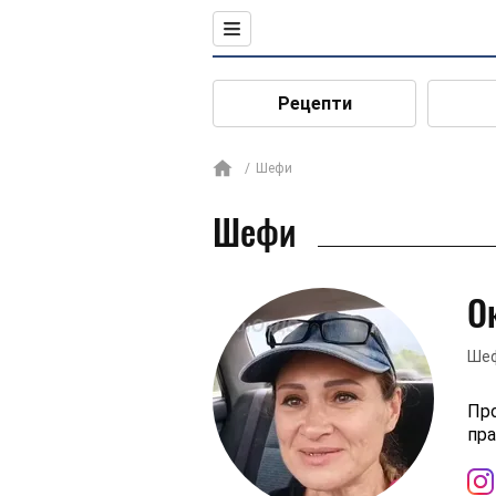
Рецепти
Шефи
Шефи
О
Шеф
Про
пра