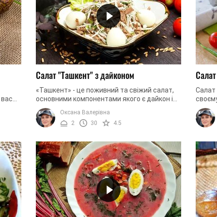
Салат "Ташкент" з дайконом
Салат
«Ташкент» - це поживний та свіжий салат,
Салат 
 вас
основними компонентами якого є дайкон і
своєму
к з
варена яловичина. Для цього салату вам
основн
Оксана Валерівна
ще знадобляться: варені яйця, ...
«Ромен
2
30
4.5