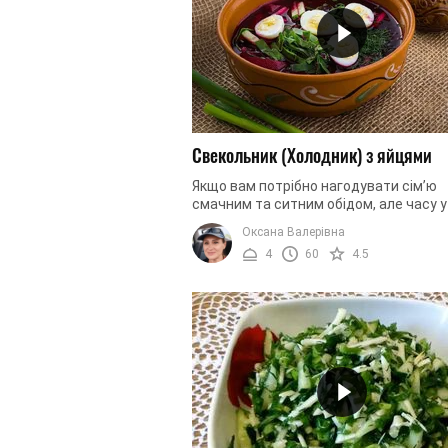
Свекольник (Холодник) з яйцями
Якщо вам потрібно нагодувати сім’ю
смачним та ситним обідом, але часу у
не так багато – приготуйте свекольни
Оксана Валерівна
яйцями. Страва дещо нагадує борщ, ...
4
60
4.5