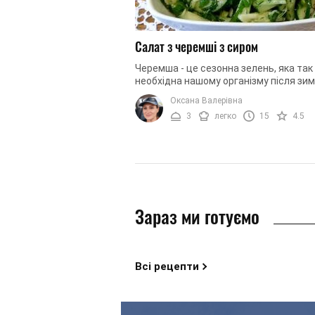
Салат з черемші з сиром
Черемша - це сезонна зелень, яка так
необхідна нашому організму після зим
Черемша допомагає боротися з весн
Оксана Валерівна
авітамінозом, тому салати з нею - ...
3
легко
15
4.5
Зараз ми готуємо
Всі рецепти