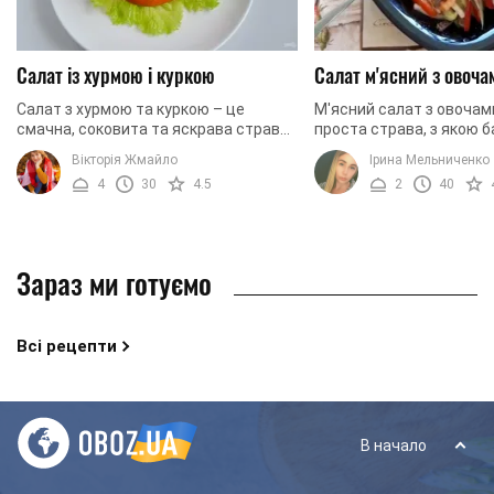
Салат із хурмою і куркою
Салат м'ясний з овоча
Салат з хурмою та куркою – це
М'ясний салат з овочам
смачна, соковита та яскрава страва,
проста страва, з якою б
яка зможе прикрасити ваш
знайомий. Однак ми пр
Вікторія Жмайло
Ірина Мельниченко
святковий чи буденний стіл. Салат
цікавий рецепт, завдяк
4
30
4.5
2
40
легкий у приготуванні, ...
традиційні компоненти ..
Зараз ми готуємо
Всі рецепти
В начало