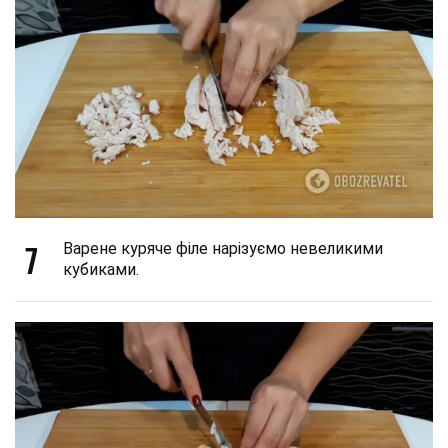
7
Варене куряче філе нарізуємо невеликими
кубиками.