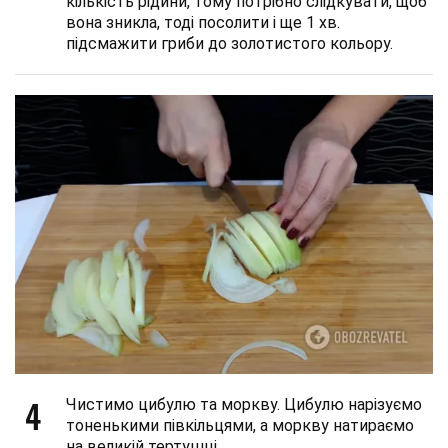
кількість рідини, тому потрібно слідкувати, щоб
вона зникла, тоді посолити і ще 1 хв.
підсмажити гриби до золотистого кольору.
4
Чистимо цибулю та моркву. Цибулю нарізуємо
тоненькими півкільцями, а моркву натираємо
на великій тертушці.