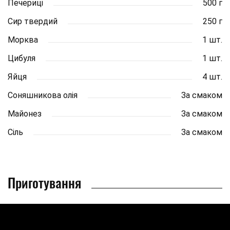
Печериці
500 г
Сир твердий
250 г
Морква
1 шт.
Цибуля
1 шт.
Яйця
4 шт.
Соняшникова олія
За смаком
Майонез
За смаком
Сіль
За смаком
Приготування