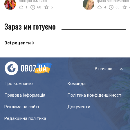
Вікторія Жмайло
Ірина Мельниченко
надзвичайно легкий у приготуванні,
страву з гречкою. Красив
1
60
5
4
60
але абсолютно незамінний під ...
ніжні ...
Зараз ми готуємо
Всі рецепти
В начало
Про компанію
Команда
Правова інформація
Політика конфіденційності
Реклама на сайті
Документи
Редакційна політика