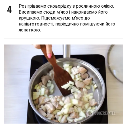
4
Розігріваємо сковорідку з рослинною олією.
Висипаємо сюди м’ясо і накриваємо його
крушкою. Підсмажуємо м’ясо до
напівготовності, періодично помішуючи його
лопаткою.