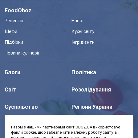
FoodOboz
Рецепти
Напої
Шефи
Кухні світу
Підбірки
Інгрідієнти
Новини кулінарії
Блоги
Політика
Світ
Розслідування
Суспільство
Регіони України
Шоу
Спорт
Разом з нашими партнерами сайт OBOZ.UA використовує
файли cookie, щоб забезпечити належну роботу сайту, а
контент та реклама відповідали вашим інтересам.