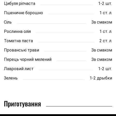
Цибуля ріпчаста
1-2 шт.
Пшеничне борошно
1 ст. л.
Сіль
За смаком
Рослинна олія
1 ст. л.
Томатна паста
2 ст. л.
Прованські трави
За смаком
Перець чорний мелений
За смаком
Лавровий лист
1-2 шт.
Зелень
1-2 дрыбки
Приготування