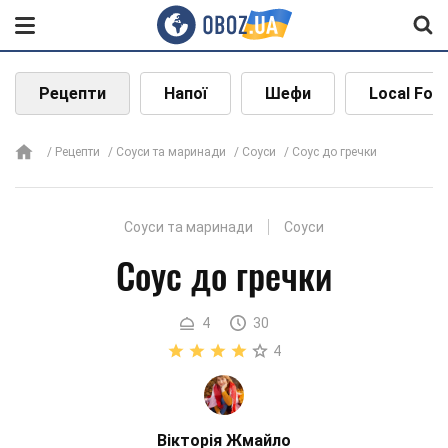
Рецепти
Напої
Шефи
Local Foo
Рецепти
Соуси та маринади
Соуси
Соус до гречки
Соуси та маринади
Соуси
Соус до гречки
4
30
4
Вікторія Жмайло