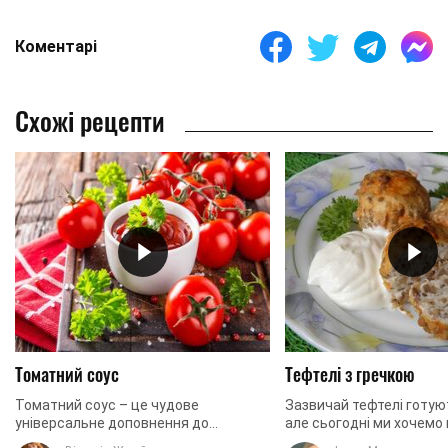
Коментарі
Схожі рецепти
Томатний соус
Тефтелі з гречкою
Томатний соус – це чудове
Зазвичай тефтелі готуют
універсальне доповнення до
але сьогодні ми хочемо 
величезної кількості страв. Він
вами рецептом, як приг