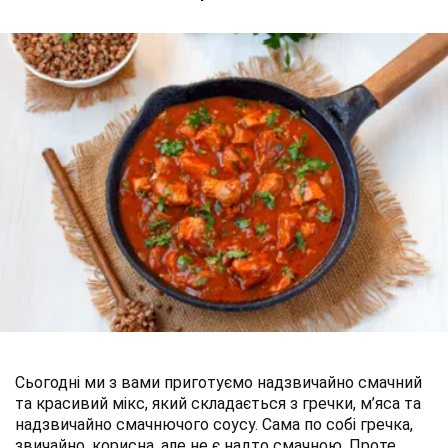
Сьогодні ми з вами приготуємо надзвичайно смачний
та красивий мікс, який складається з гречки, м’яса та
надзвичайно смачнючого соусу. Сама по собі гречка,
звичайно, корисна, але не є надто смачною. Проте,