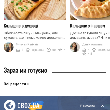
Кальцоне в духовці
Кальцоне з фаршем
Обожнюєте піцу «Кальцоне», але
Досі не готували піцу «
думаєте, що її неможливо досконало
домашніх умовах? Ніяк 
приготувати в домашніх умовах?
виділити часу для приг
Гульназ Кутікай
Данія Алтаева
Впевнені, що процес приготування
цього кулінарного шеде
8
середньо
60
4
4
середнь
«Кальцоне» складний ...
Кальцоне з ...
4.5
Зараз ми готуємо
Всі рецепти
В начало