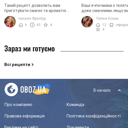
Такий рецепт дозволить вам
Ваші ечпочмаки з теля
приготувати смачні та ароматні
дуже смачними, якщо ви
трикутники. Цю випічку прийнято
їх за цим рецептом. Для
Наталія Фросбур
Тетяна Козюк
називати "ечпочмаками", проте попри
вас вийшла відмінна д
6
65
4
12
середн
таку незвичну назву, ...
випічка з ...
4
Зараз ми готуємо
Всі рецепти
В начало
Про компанію
Команда
Правова інформація
Політика конфіденційності
Реклама на сайті
Документи