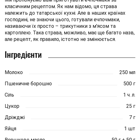
класичним рецептом. Як нам відомо, ця страва
належить до татарської кухні. Але в наших країнах
господині, не знаючи цього, готували ечпочмаки,
називаючи їх просто – трикутники з м'ясом та
картоплею. Така страва, можливо, має ще багато назв,
але рецепт, як правило, істотно не змінюється.
Інгредієнти
Молоко
250 мл
Пшеничне борошно
500 г
Сіль
1 ч. л.
Цукор
25 г
Дріжджі
7 г
Яйця
1 шт
Вершкове масло
50 г + 50 г