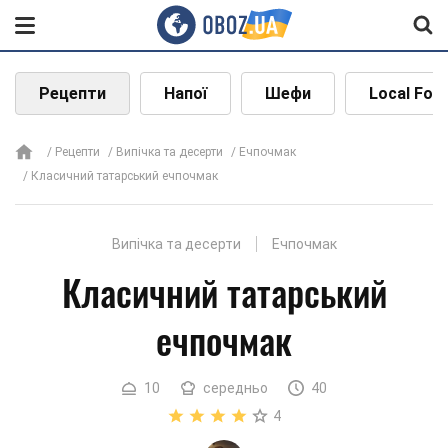
Рецепти
Напої
Шефи
Local Foo
Рецепти
Випічка та десерти
Ечпочмак
Класичний татарський ечпочмак
Випічка та десерти
Ечпочмак
Класичний татарський
ечпочмак
10
середньо
40
4