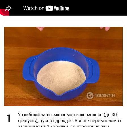
1
У глибокій чаші змішаємо тепле молоко (до 30
градусів), цукор і дріжджі. Все це перемішаємо і
залишимо на 15 хвилин, до утворення піни.