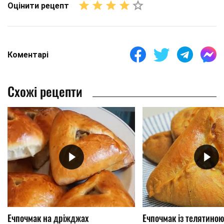
Оцінити рецепт
Коментарі
Схожі рецепти
Ечпочмак на дріжджах
Ечпочмак із телятино