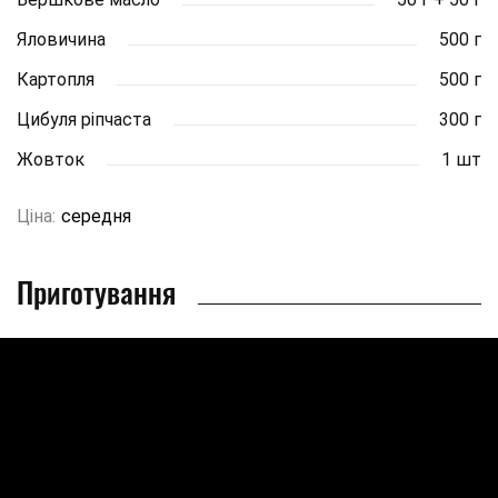
Яловичина
500 г
Картопля
500 г
Цибуля ріпчаста
300 г
Жовток
1 шт
Ціна:
середня
Приготування