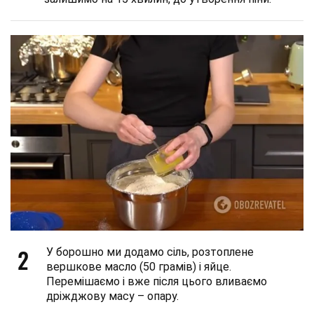
2
У борошно ми додамо сіль, розтоплене
вершкове масло (50 грамів) і яйце.
Перемішаємо і вже після цього вливаємо
дріжджову масу – опару.